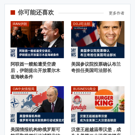
你可能还喜欢
更多作者
IRAN伊朗
DOJ司法部
阿联酋一艘船遭受空袭
美国参议院投票确认布兰
后，伊朗提出开放霍尔木
奇担任美国司法部长
兹海峡条件
CIA中央情报局
BUSINESS商业
美国情报机构称俄罗斯可
汉堡王超越温蒂汉堡，成