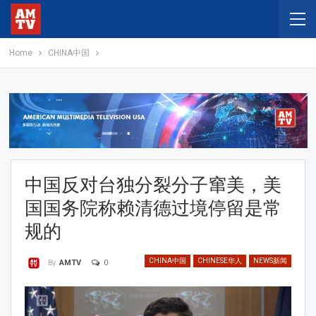
Home
CHINA中国
中国反对台独分裂分子窜美，美
国国务院称赖清德过境停留是常
规的
CHINA中国
CHINESE华人
NEWS新闻
0
By
AMTV