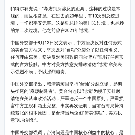
帕特尔补充说：“考虑到所涉及的距离，这样的过境是常
规的，而且很常见。在过去的20年里，有10次副总统过
境，一切都平安无事。这是副总统的第11次过境，也是赖
的第二次过境。他之前曾在2021年过境。”
中国外交部于8月13日发文表示，中方坚决反对任何形式
的美台官方往来，坚决反对“台独”分裂分子以任何名义、
任何理由窜美，坚决反对美国政府同台湾方面进行任何形
式的官方接触。中方对美方执意安排赖清德“过境”窜美表
示强烈不满，予以强烈谴责。
中国外交部指出，赖清德顽固坚持“台独”分裂立场，是彻
头彻尾的“麻烦制造者”。美台勾连以“过境”为幌子安排赖
清德在美从事政治活动，严重违反一个中国原则，严重损
害中方主权和领土完整。事实再次证明，当前台海局势持
续紧张的根本原因，是台湾当局企图“倚美谋独”，美方执
意“以台制华”。
中国外交部强调，台湾问题是中国核心利益中的核心，是