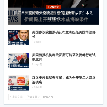
IRAN伊朗
阿联酋一艘船遭受空袭后，伊朗提出开放霍尔木兹
海峡条件
美国参议院投票确认布兰奇担任美国司法部
长
1 day前
美国情报机构称俄罗斯可能采取挑衅行动试
探北约
2 days前
汉堡王超越温蒂汉堡，成为全美第二大汉堡
连锁店
2 days前
上篇文章
下篇文章
1的3,476