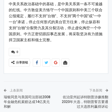
中美关系政治基础中的基础，是中美关系第一条不可逾越
的红线。中方敦促美方恪守一个中国原则和中美三个联合
公报规定，履行不支持“台独”、不支持“两个中国”或“一中
一台”承诺，停止任何形式的美台官方往来，停止纵容和
支持“台独”分裂势力及其分裂活动，停止虚化掏空一个中
国原则。中方正密切跟踪事态发展，将采取坚决有力措施
捍卫国家主权和领土完整。
0
分享按钮
上条新闻
下条新闻
瑞银同意与美国司法部就2008
佐治亚州起诉特朗普涉嫌推翻
年金融危机索赔达成14亿美元
2020年大选，特朗普誓言要通
和解
过大选胜利赢得诉讼