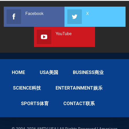
Facebook
X
YouTube
HOME
USA美国
BUSINESS商业
SCIENCE科技
ENTERTAINMENT娱乐
SPORTS体育
CONTACT联系
© 2004-2026 AMTV USA | All Rights Reserved | American