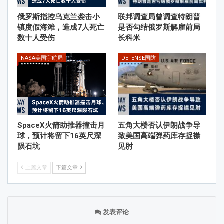
俄罗斯指控乌克兰袭击小
联邦调查局曾调查特朗普
镇度假海滩，造成7人死亡
是否勾结俄罗斯解雇前局
数十人受伤
长科米
NASA美国宇航局
DEFENSE国防
SpaceX火箭助推器撞击月
五角大楼否认伊朗战争导
球，预计将留下16英尺深
致美国高端弹药库存捉襟
陨石坑
见肘
上篇文章
下篇文章
发表评论