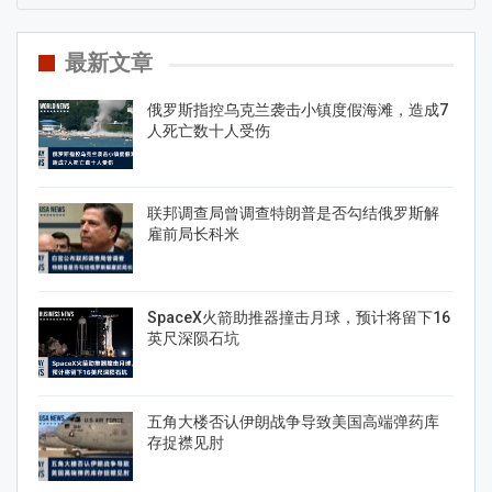
最新文章
俄罗斯指控乌克兰袭击小镇度假海滩，造成7
人死亡数十人受伤
联邦调查局曾调查特朗普是否勾结俄罗斯解
雇前局长科米
SpaceX火箭助推器撞击月球，预计将留下16
英尺深陨石坑
五角大楼否认伊朗战争导致美国高端弹药库
存捉襟见肘