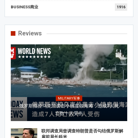
BUSINESS商业
1916
Reviews
MILITARY军事
俄罗斯指控乌克兰袭击小镇度假海滩，造成7人死
亡数十人受伤
联邦调查局曾调查特朗普是否勾结俄罗斯解
雇前局长科米