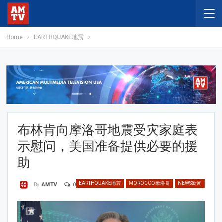
Home
EARTHQUAKE地震
布林肯向摩洛哥地震受灾家庭表
示慰问，美国准备提供必要的援
助
EARTHQUAKE地震
MOROCCO摩洛哥
NEWS新闻
0
By
AMTV