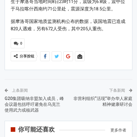
生于摩洛哥当地时间8日23时11分，震级为6.8级，震中位
于马拉喀什西南约71公里处，震源深度为18.5公里。
据摩洛哥国家地质监测机构公布的数据，该国地震已造成
820人遇难，另有672人受伤，其中205人重伤。
0
分享按钮
上条新闻
下条新闻
G20集团吸纳非盟加入成员，峰
非营利组织“活现”举办华人家庭
会议题包括呼吁避免在乌克兰
精神健康研讨会
使用武力或核武器
你可能还喜欢
更多作者