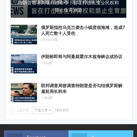
特朗普签署两项行政命令，旨在打击出生公民权和
禁止生育旅游
俄罗斯指控乌克兰袭击小镇度假海滩，造成7
人死亡数十人受伤
23 hours前
伊朗称即将与阿曼就霍尔木兹海峡达成协议
1 day前
联邦调查局曾调查特朗普是否勾结俄罗斯解
雇前局长科米
1 day前
上篇文章
下篇文章
1的3,472