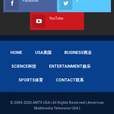
Facebook
X
YouTube
HOME
USA美国
BUSINESS商业
SCIENCE科技
ENTERTAINMENT娱乐
SPORTS体育
CONTACT联系
© 2004-2026 AMTV USA | All Rights Reserved | American
Multimedia Television USA |