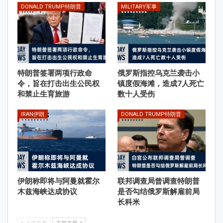
DONALD TRUMP特朗普
MILITARY军事
特朗普签署两项行政命
俄罗斯指控乌克兰袭击小
令，旨在打击出生公民权
镇度假海滩，造成7人死亡
和禁止生育旅游
数十人受伤
IRAN伊朗
DONALD TRUMP特朗普
伊朗称即将与阿曼就霍尔
联邦调查局曾调查特朗普
木兹海峡达成协议
是否勾结俄罗斯解雇前局
长科米