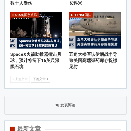
数十人受伤
长科米
NASA美国宇航局
DEFENSE国防
SpaceX火箭助推器撞击月
五角大楼否认伊朗战争导
球，预计将留下16英尺深
致美国高端弹药库存捉襟
陨石坑
见肘
上篇文章
下篇文章
发表评论
最新文章