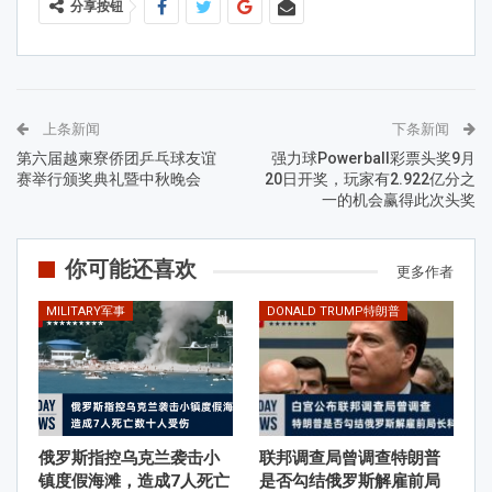
分享按钮
上条新闻
下条新闻
第六届越柬寮侨团乒乓球友谊
强力球Powerball彩票头奖9月
赛举行颁奖典礼暨中秋晚会
20日开奖，玩家有2.922亿分之
一的机会赢得此次头奖
你可能还喜欢
更多作者
MILITARY军事
DONALD TRUMP特朗普
俄罗斯指控乌克兰袭击小
联邦调查局曾调查特朗普
镇度假海滩，造成7人死亡
是否勾结俄罗斯解雇前局