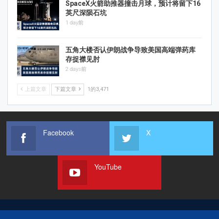
SpaceX火箭助推器撞击月球，预计将留下16
英尺深陨石坑
1 day前
五角大楼否认伊朗战争导致美国高端弹药库
存捉襟见肘
2 days前
上篇文章
下篇文章
1的3,471
Facebook
X
YouTube