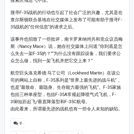
搜索区域运气不佳。
搜寻F-35战机的行动也引起了社会广泛的兴趣，尤其是在
查尔斯顿联合基地在社交媒体上发布了可能有助于搜寻F-
35战机的“任何信息”的请求之后。
该事件也招致了一些批评，南卡罗来纳州共和党众议员梅
斯（Nancy Mace）说，她在社交媒体上问道:“你到底是怎
么失去一架F-35的？”“为什么没有跟踪设备，我们要求公
众怎么做，找到一架飞机并把它交上来？”
航空巨头洛克希德·马丁公司（Lockheed Martin）在该公
司的网站上自称，F-35系列是“世界上最先进的战斗机”，
也是“最致命、最隐身、生存能力最强的飞机”。F-35家族
包括三种单座型，包括F-35A常规起降喷气式飞机，F-
35B短距起飞/垂直降落型和F-35C航母。
由此看来，所谓最先进的战机也有一些令人未知的缺陷。
0