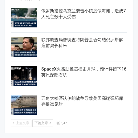
俄罗斯指控乌克兰袭击小镇度假海滩，造成7
人死亡数十人受伤
联邦调查局曾调查特朗普是否勾结俄罗斯解
雇前局长科米
SpaceX火箭助推器撞击月球，预计将留下16
英尺深陨石坑
五角大楼否认伊朗战争导致美国高端弹药库
存捉襟见肘
上篇文章
下篇文章
1的3,471