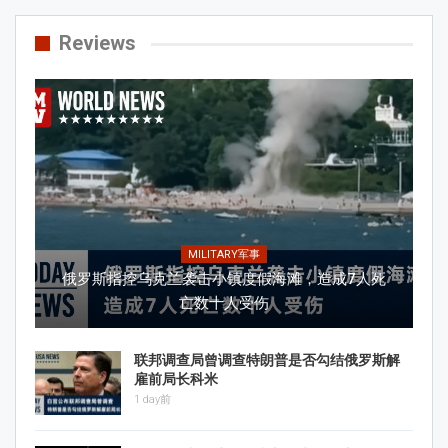
Reviews
MILITARY军事
俄罗斯指控乌克兰袭击小镇度假海滩，造成7人死
亡数十人受伤
联邦调查局曾调查特朗普是否勾结俄罗斯解
雇前局长科米
1 day前