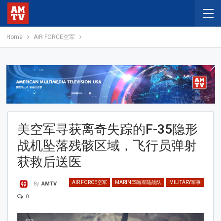
Home
AIR FORCE空军
美空军寻获离奇失踪的F-35隐形
战机坠落残骸区域，飞行员弹射
获救后送医
AIR FORCE空军
MARINES海军陆战队
MILITARY军事
By
AMTV
0