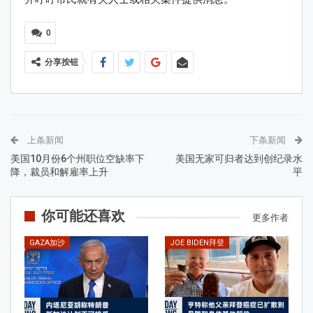
0
分享按钮
上条新闻
下条新闻
美国10月份6个州职位空缺率下
美国无家可归者达到创纪录水
降，裁员和解雇率上升
平
你可能还喜欢
更多作者
GAZA加沙
JOE BIDEN拜登