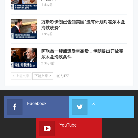
1 day前
万斯称伊朗已告知美国“没有计划对霍尔木兹
海峡收费”
1 day前
阿联酋一艘船遭受空袭后，伊朗提出开放霍
尔木兹海峡条件
2 days前
上篇文章
下篇文章
1的3,477
Facebook
X
YouTube