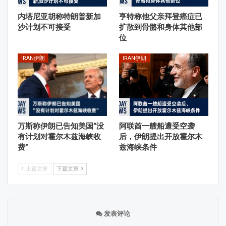
内塔尼亚胡称特朗普新加
亨特称他父亲拜登癌症已
沙计划不可接受
扩散到骨骼和身体其他部
位
IRAN伊朗
IRAN伊朗
万斯称伊朗已告知美国“没
阿联酋一艘船遭受空袭
有计划对霍尔木兹海峡收
后，伊朗提出开放霍尔木
费”
兹海峡条件
上篇文章
下篇文章
发表评论