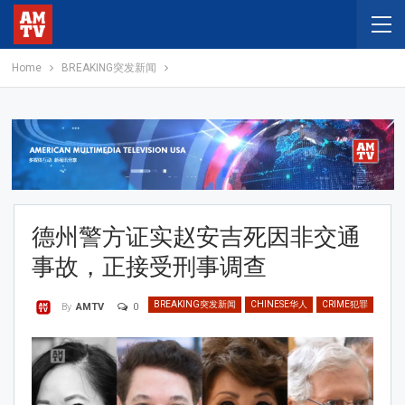
Home
BREAKING突发新闻
德州警方证实赵安吉死因非交通
事故，正接受刑事调查
BREAKING突发新闻
CHINESE华人
CRIME犯罪
0
By
AMTV