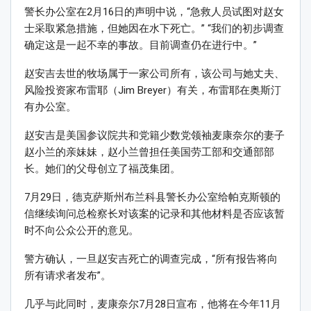
警长办公室在2月16日的声明中说，“急救人员试图对赵女
士采取紧急措施，但她因在水下死亡。” “我们的初步调查
确定这是一起不幸的事故。目前调查仍在进行中。”
赵安吉去世的牧场属于一家公司所有，该公司与她丈夫、
风险投资家布雷耶（Jim Breyer）有关，布雷耶在奥斯汀
有办公室。
赵安吉是美国参议院共和党籍少数党领袖麦康奈尔的妻子
赵小兰的亲妹妹，赵小兰曾担任美国劳工部和交通部部
长。她们的父母创立了福茂集团。
7月29日，德克萨斯州布兰科县警长办公室给帕克斯顿的
信继续询问总检察长对该案的记录和其他材料是否应该暂
时不向公众公开的意见。
警方确认，一旦赵安吉死亡的调查完成，“所有报告将向
所有请求者发布”。
几乎与此同时，麦康奈尔7月28日宣布，他将在今年11月