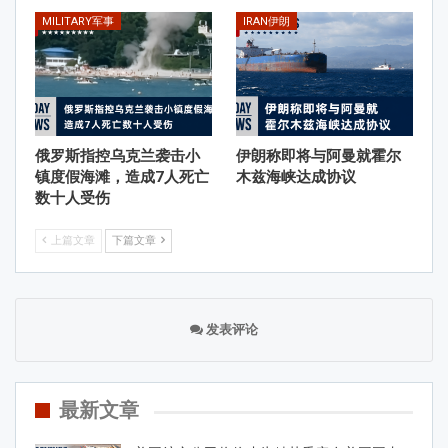
MILITARY军事
IRAN伊朗
俄罗斯指控乌克兰袭击小
伊朗称即将与阿曼就霍尔
镇度假海滩，造成7人死亡
木兹海峡达成协议
数十人受伤
上篇文章
下篇文章
发表评论
最新文章