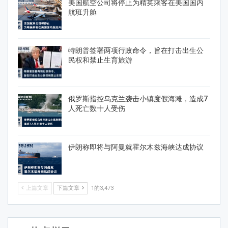
美国航空公司将停止为精英乘客在美国国内
航班升舱
特朗普签署两项行政命令，旨在打击出生公
民权和禁止生育旅游
俄罗斯指控乌克兰袭击小镇度假海滩，造成7
人死亡数十人受伤
伊朗称即将与阿曼就霍尔木兹海峡达成协议
上篇文章
下篇文章
1的3,473