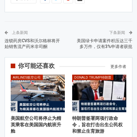
上条新闻
下条新闻
连锁药房CVS和沃尔格林将开
美国绿卡申请案件积压达三千
始销售流产药米非司酮
多万件，仅有3%申请者获批
你可能还喜欢
更多作者
AIRLINES航空公司
DONALD TRUMP特朗普
美国航空公司将停止为精
特朗普签署两项行政命
英乘客在美国国内航班升
令，旨在打击出生公民权
舱
和禁止生育旅游