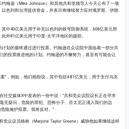
翰逊（Mike Johnson）和其他共和党领导人今天公布了一项
兰、以色列和台湾提供资金，并表示将继续努力应对俄罗斯、伊朗
，其中40亿美元用于补充以色列的铁穹防御系统，608亿美元用
，此外81亿美元用于印度-太平洋地区的援助。
援助计划的最终通过进行投票。约翰逊在众议院中面临着一部分共
们的投票推进他的计划。约翰逊的不懈努力，甚至有可能会让
案”，例如，他们抱怨说，其中包括4.81亿美元，用于支付乌克
oy）在社交媒体X中发表的一份中说：“共和党众议院议长正在寻求
而毫无疑问，危险的罪犯、恐怖分子、芬太尼正涌入我们的边
的危险掩护投票。我将反对。”
格林（Marjorie Taylor Greene）威胁他如果继续这样