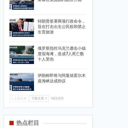
特朗普签署两项行政命令，
旨在打击出生公民权和禁止
生育旅游
俄罗斯指控乌克兰袭击小镇
度假海滩，造成7人死亡数
十人受伤
伊朗称即将与阿曼就霍尔木
兹海峡达成协议
上篇文章
下篇文章
1的3,473
热点栏目