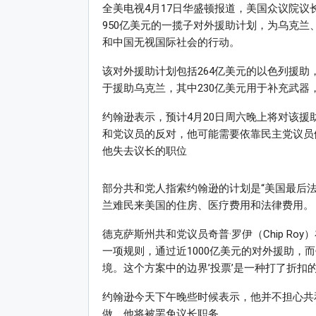
全美电视4月17日华盛顿报道，美国众议院议长约
950亿美元的一揽子对外援助计划，为乌克
和中国无视国际社会的行动。
该对外援助计划包括264亿美元的以色列援助
于援助乌克兰，其中230亿美元用于补充武器
约翰逊表示，预计4月20日周六晚上将对该
和党议员的反对，他可能需要依靠民主党议员
他失去议长的职位
部分共和党人指索约翰逊的计划是“美国最后法
兰难民来美国的住房、医疗费用和法律费用。
德克萨斯州共和党议员奇普·罗伊（Chip R
一项规则，通过近1000亿美元的对外援助，
境。这个方案中的边界’投票’是一种打了折扣
约翰逊今天下午晚些时候表示，他并不担心共和党众议员
做，他将被罢免议长职务。