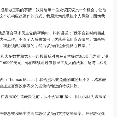
们必须做正确的事情，我将给每一位众议院议员一个机会，让他
这个机构应该运作的方式。我愿意为此承担个人风险，因为我
他是否会寻求民主党的帮助时，约翰逊说：“我不会花时间四处
这份工作。不管个人后果如何，这就是我们应该做的。如果格
。我必须做我该做的，然后议员们也会凭良心投票。”
们和大多数共和党人一起投票反对向乌克兰提供3亿美元之前，没
兰600亿美元。你们继续通过依赖民主党人的法案，这与共和党
Thomas Massie）联合提出罢免他的威胁后不久，格林表
会提交需要投票表决的罢免约翰逊的特权决议。
。在该法案付诸表决之前，我不会宣布退出，因为我认为该法案
拜登总统和民主党高层敦促议员们支持这些法案。拜登敦促众