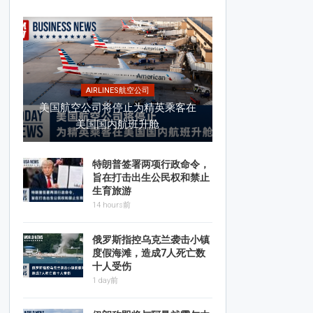
AIRLINES航空公司
美国航空公司将停止为精英乘客在
美国国内航班升舱
特朗普签署两项行政命令，
旨在打击出生公民权和禁止
生育旅游
14 hours前
俄罗斯指控乌克兰袭击小镇
度假海滩，造成7人死亡数
十人受伤
1 day前