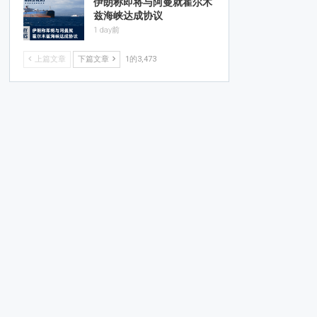
伊朗称即将与阿曼就霍尔木
兹海峡达成协议
1 day前
上篇文章
下篇文章
1的3,473