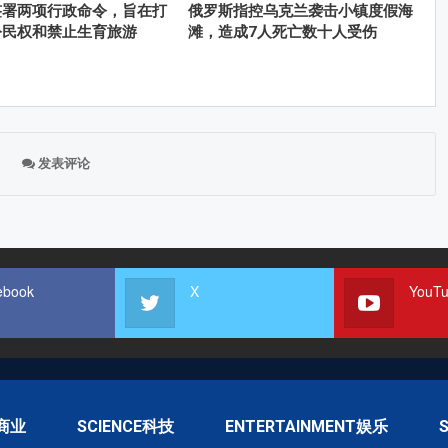
签署两项行政命令，旨在打
俄罗斯指控乌克兰袭击小镇度假海
公民权和禁止生育旅游
滩，造成7人死亡数十人受伤
发表评论
ebook
X
YouT
S商业
SCIENCE科技
ENTERTAINMENT娱乐