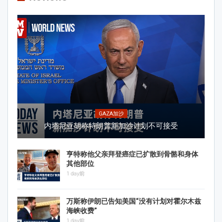
GAZA加沙
内塔尼亚胡称特朗普新加沙计划不可接受
亨特称他父亲拜登癌症已扩散到骨骼和身体
其他部位
1 day前
万斯称伊朗已告知美国“没有计划对霍尔木兹
海峡收费”
1 day前