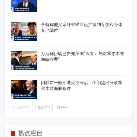
亨特称他父亲拜登癌症已扩散到骨骼和身体
其他部位
万斯称伊朗已告知美国“没有计划对霍尔木兹
海峡收费”
阿联酋一艘船遭受空袭后，伊朗提出开放霍
尔木兹海峡条件
上篇文章
下篇文章
1的3,477
热点栏目