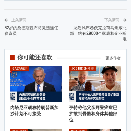
上条新闻
下条新闻
82岁的桑德斯宣布将竞选连任
龙卷风席卷俄克拉荷马州东北
参议员
部，约有28000个家庭和企业断
电
你可能还喜欢
更多作者
GAZA加沙
JOE BIDEN拜登
内塔尼亚胡称特朗普新加
亨特称他父亲拜登癌症已
沙计划不可接受
扩散到骨骼和身体其他部
位