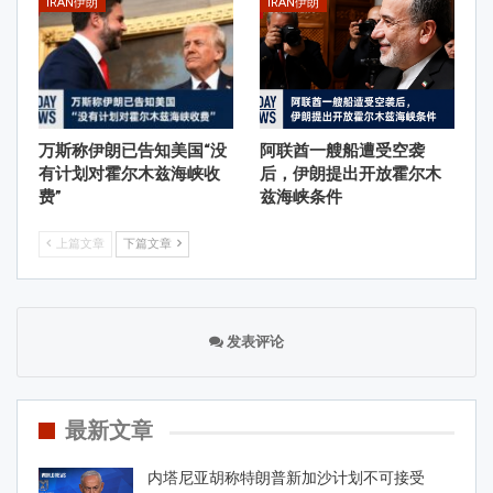
IRAN伊朗
IRAN伊朗
万斯称伊朗已告知美国“没
阿联酋一艘船遭受空袭
有计划对霍尔木兹海峡收
后，伊朗提出开放霍尔木
费”
兹海峡条件
上篇文章
下篇文章
发表评论
最新文章
内塔尼亚胡称特朗普新加沙计划不可接受