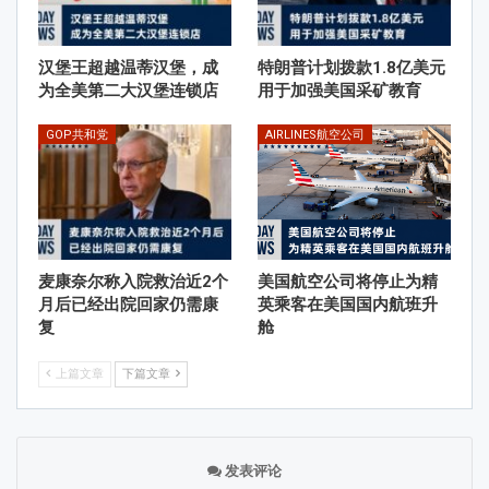
汉堡王超越温蒂汉堡，成
特朗普计划拨款1.8亿美元
为全美第二大汉堡连锁店
用于加强美国采矿教育
GOP共和党
AIRLINES航空公司
麦康奈尔称入院救治近2个
美国航空公司将停止为精
月后已经出院回家仍需康
英乘客在美国国内航班升
复
舱
上篇文章
下篇文章
发表评论