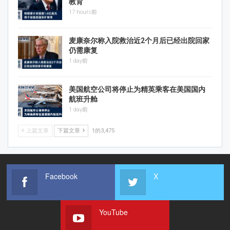
教育
17 hours前
麦康奈尔称入院救治近2个月后已经出院回家
仍需康复
1 day前
美国航空公司将停止为精英乘客在美国国内
航班升舱
1 day前
上篇文章
下篇文章
1的3,475
Facebook
X
YouTube