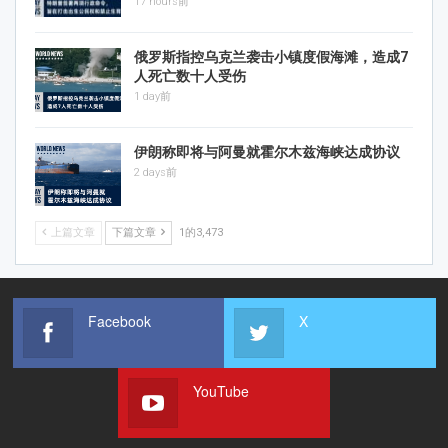
17 hours前
俄罗斯指控乌克兰袭击小镇度假海滩，造成7
人死亡数十人受伤
1 day前
伊朗称即将与阿曼就霍尔木兹海峡达成协议
2 days前
上篇文章
下篇文章
1的3,473
Facebook
X
YouTube