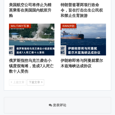
美国航空公司将停止为精
特朗普签署两项行政命
英乘客在美国国内航班升
令，旨在打击出生公民权
舱
和禁止生育旅游
MILITARY军事
IRAN伊朗
俄罗斯指控乌克兰袭击小
伊朗称即将与阿曼就霍尔
镇度假海滩，造成7人死亡
木兹海峡达成协议
数十人受伤
上篇文章
下篇文章
发表评论