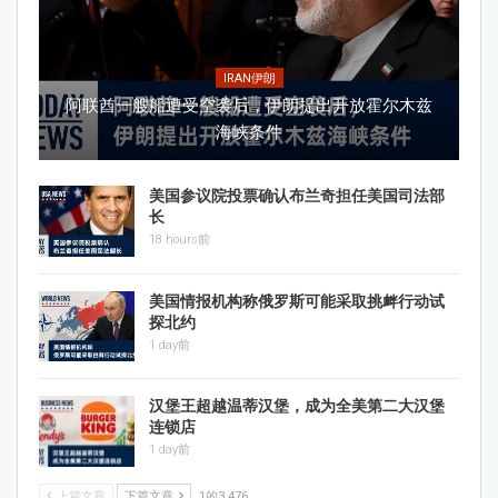
IRAN伊朗
阿联酋一艘船遭受空袭后，伊朗提出开放霍尔木兹
海峡条件
美国参议院投票确认布兰奇担任美国司法部
长
18 hours前
美国情报机构称俄罗斯可能采取挑衅行动试
探北约
1 day前
汉堡王超越温蒂汉堡，成为全美第二大汉堡
连锁店
1 day前
上篇文章
下篇文章
1的3,476