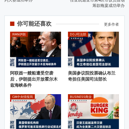
筹款晚宴成功举办
你可能还喜欢
更多作者
IRAN伊朗
DOJ司法部
阿联酋一艘船遭受空袭
美国参议院投票确认布兰
后，伊朗提出开放霍尔木
奇担任美国司法部长
兹海峡条件
CIA中央情报局
BUSINESS商业