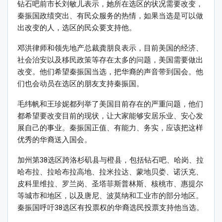
钻石吧前市长刘敏儿表示，她所在选区的状况需要改变，
秦振国政绩突出、有民众服务的热情，如果当选是可以做
出改变的人，选区的民众要支持他。
邓洪律师和领先地产总裁龚朋良表示，目前美国的经济、
社会治安以及移民政策等存在太多的问题，美国需要做出
改变。他们希望秦振国当选，把华裔的声音带到国会。他
们也会动员在选区的朋友支持秦振国。
毛纬帆和王珍妮都列举了美国目前存在的严重问题，他们
都希望要改变目前的现状，让大家能够安居乐业、安心发
展自己的事业。秦振国正值、有能力、务实，应该把这样
优秀的华裔送入国会。
加州第38选区跨洛杉矶县与橙县，包括钻石吧、哈岗、拉
哈布拉、拉哈布拉高地、拉米拉达、蒙地贝娄、诺沃克、
皮科里维拉、罗兰岗、圣塔菲斯普林斯、核桃市、惠提尔
等城市和地区，以及唐尼、波莫纳和工业市的部分地区。
秦振国呼吁38选区有投票权的华裔选民投票支持他当选。