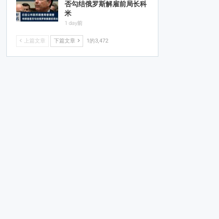
否勾结俄罗斯解雇前局长科
米
1 day前
上篇文章
下篇文章
1的3,472