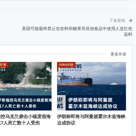
下条新闻
美国可能最终禁止在饮料和糖果等其他食品中使用人造红色
染料
更多作者
Y军事
IRAN伊朗
指控乌克兰袭击小镇度假海
伊朗称即将与阿曼就霍尔木兹海峡
成7人死亡数十人受伤
达成协议