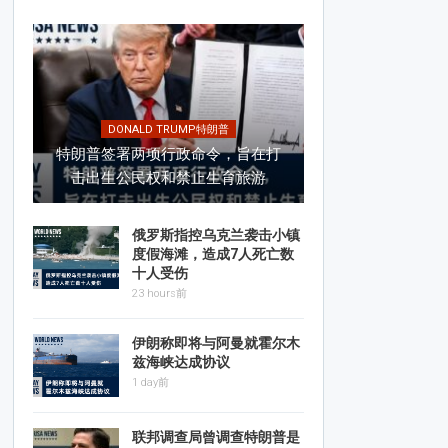
DONALD TRUMP特朗普
特朗普签署两项行政命令，旨在打
击出生公民权和禁止生育旅游
俄罗斯指控乌克兰袭击小镇
度假海滩，造成7人死亡数
十人受伤
23 hours前
伊朗称即将与阿曼就霍尔木
兹海峡达成协议
1 day前
联邦调查局曾调查特朗普是