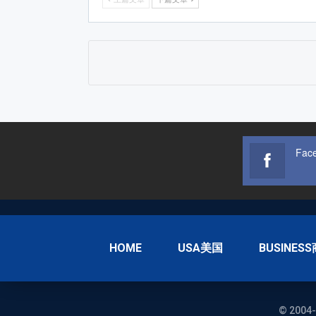
Fac
HOME
USA美国
BUSINES
© 2004-