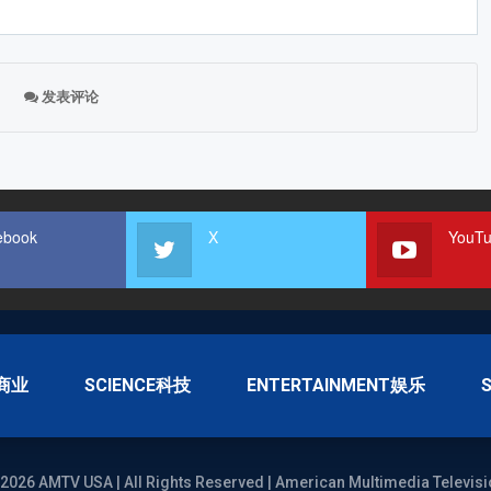
发表评论
ebook
X
YouT
S商业
SCIENCE科技
ENTERTAINMENT娱乐
2026 AMTV USA | All Rights Reserved | American Multimedia Televisi