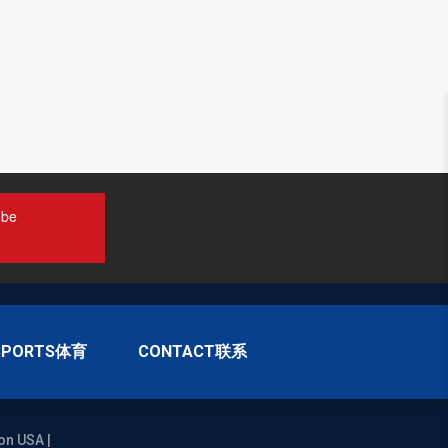
ube
SPORTS体育
CONTACT联系
on USA |