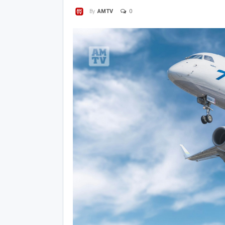
0
By
AMTV