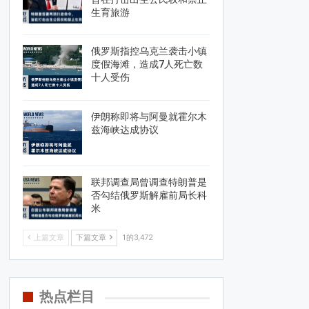
生育旅游
俄罗斯指控乌克兰袭击小镇
度假海滩，造成7人死亡数
十人受伤
伊朗称即将与阿曼就霍尔木
兹海峡达成协议
联邦调查局曾调查特朗普是
否勾结俄罗斯解雇前局长科
米
上篇文章
下篇文章
1的3,472
热点栏目