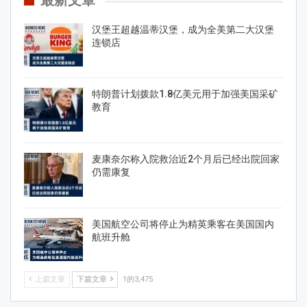
最新文章
汉堡王超越温蒂汉堡，成为全美第二大汉堡
连锁店
特朗普计划拨款1.8亿美元用于加强美国采矿
教育
麦康奈尔称入院救治近2个月后已经出院回家
仍需康复
美国航空公司将停止为精英乘客在美国国内
航班升舱
上篇文章
下篇文章
1的3,475