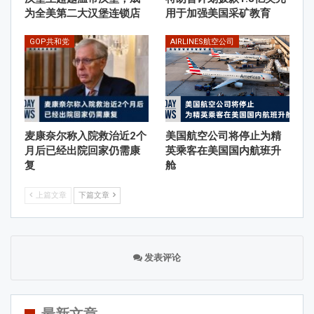
为全美第二大汉堡连锁店
用于加强美国采矿教育
GOP共和党
AIRLINES航空公司
麦康奈尔称入院救治近2个
美国航空公司将停止为精
月后已经出院回家仍需康
英乘客在美国国内航班升
复
舱
上篇文章
下篇文章
发表评论