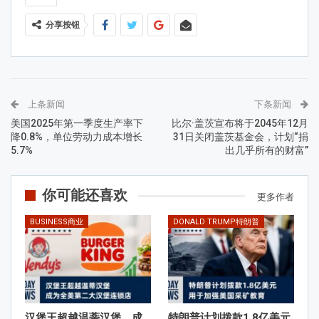
分享按钮
上条新闻
下条新闻
美国2025年第一季度生产率下
比尔·盖茨宣布将于2045年12月
降0.8%，单位劳动力成本增长
31日关闭盖茨基金会，计划“捐
5.7%
出几乎所有的财富”
你可能还喜欢
更多作者
BUSINESS商业
DONALD TRUMP特朗普
汉堡王超越温蒂汉堡，成
特朗普计划拨款1.8亿美元