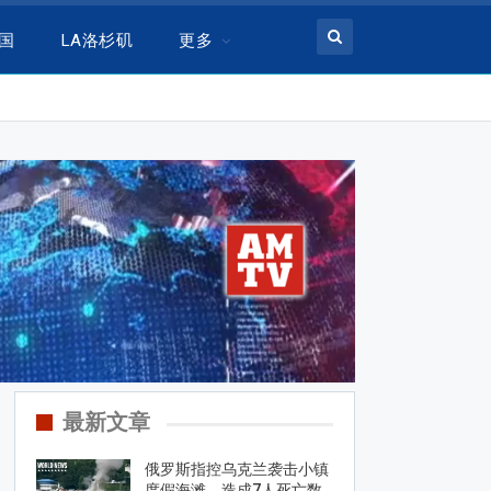
美国
LA洛杉矶
更多
最新文章
俄罗斯指控乌克兰袭击小镇
度假海滩，造成7人死亡数