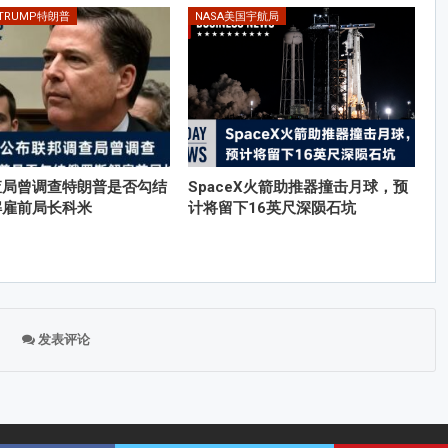
 TRUMP特朗普
NASA美国宇航局
查局曾调查特朗普是否勾结
SpaceX火箭助推器撞击月球，预
解雇前局长科米
计将留下16英尺深陨石坑
发表评论