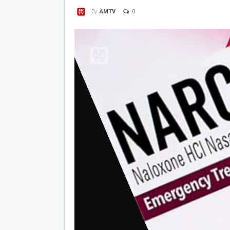
0
By
AMTV