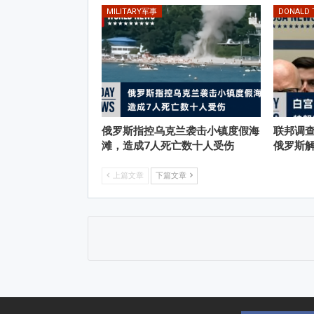
MILITARY军事
DONALD
俄罗斯指控乌克兰袭击小镇度假海
联邦调
滩，造成7人死亡数十人受伤
俄罗斯
上篇文章
下篇文章