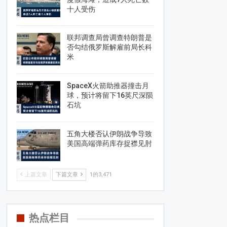
十人受伤
联邦调查局曾调查特朗普是
否勾结俄罗斯解雇前局长科
米
SpaceX火箭助推器撞击月
球，预计将留下16英尺深陨
石坑
五角大楼否认伊朗战争导致
美国高端弹药库存捉襟见肘
上篇文章
下篇文章
1的3,471
热点栏目