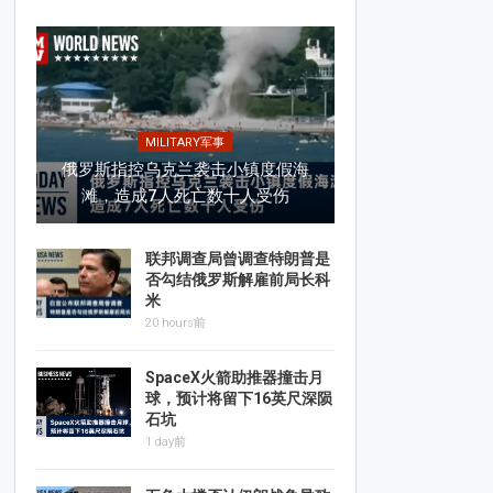
MILITARY军事
俄罗斯指控乌克兰袭击小镇度假海
滩，造成7人死亡数十人受伤
联邦调查局曾调查特朗普是
否勾结俄罗斯解雇前局长科
米
20 hours前
SpaceX火箭助推器撞击月
球，预计将留下16英尺深陨
石坑
1 day前