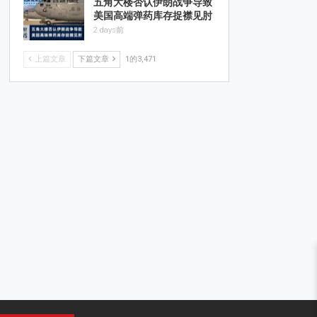
五角大楼否认伊朗战争导致
美国高端弹药库存捉襟见肘
2 days前
上篇文章
下篇文章
1的3,471