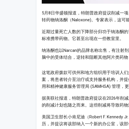
5月8日华盛顿报道，特朗普政府提议削减一项
转药物纳洛酮（Naloxone)。专家表示，
近期过量死亡人数的下降部分归功于纳洛酮的普
标准携带药物。它甚至出现在一些教室里。
纳洛酮也以Narcan的品牌名称出售，有注
脑中的受体结合，逆转和阻断其他阿片类药物
这笔政府拨款可供州和地方组织用于培训人们
案，将患者转介至治疗或支持服务机构，并提
用和精神健康服务管理局 (SAMHSA) 管理
据美联社报道，特朗普政府提议在2026年削减
的削减计划也随之而来。这些削减将导致药物
美国卫生部长小肯尼迪（Robert F. Kenn
历，并提议将该部纳入一个新的办公室，该部