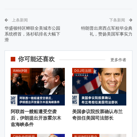
上条新闻
下条新闻
华盛顿特区蝉联全美城市公园
特朗普出席西点军校毕业典
系统榜首，洛杉矶排名大幅下
礼，赞扬美国军事实力
滑
你可能还喜欢
更多作者
IRAN伊朗
DOJ司法部
阿联酋一艘船遭受空袭
美国参议院投票确认布兰
后，伊朗提出开放霍尔木
奇担任美国司法部长
兹海峡条件
CIA中央情报局
BUSINESS商业