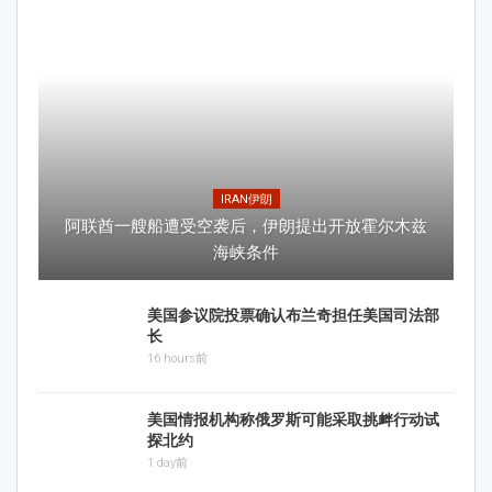
IRAN伊朗
阿联酋一艘船遭受空袭后，伊朗提出开放霍尔木兹
海峡条件
美国参议院投票确认布兰奇担任美国司法部
长
16 hours前
美国情报机构称俄罗斯可能采取挑衅行动试
探北约
1 day前