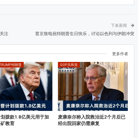
下条新闻
关注
普京致电祝特朗普生日快乐，讨论以色列与伊朗冲突
更多作者
 TRUMP特朗普
GOP共和党
划拨款1.8亿美元用于加
麦康奈尔称入院救治近2个月后已
采矿教育
经出院回家仍需康复