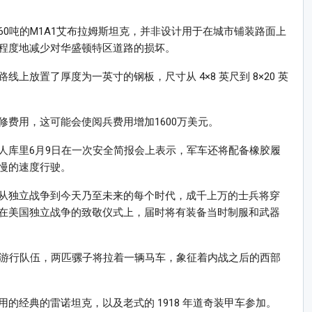
0吨的M1A1艾布拉姆斯坦克，并非设计用于在城市铺装路面上
程度地减少对华盛顿特区道路的损坏。
上放置了厚度为一英寸的钢板，尺寸从 4×8 英尺到 8×20 英
费用，这可能会使阅兵费用增加1600万美元。
人库里6月9日在一次安全简报会上表示，军车还将配备橡胶履
慢的速度行驶。
从独立战争到今天乃至未来的每个时代，成千上万的士兵将穿
在美国独立战争的致敬仪式上，届时将有装备当时制服和武器
衔游行队伍，两匹骡子将拉着一辆马车，象征着内战之后的西部
的经典的雷诺坦克，以及老式的 1918 年道奇装甲车参加。