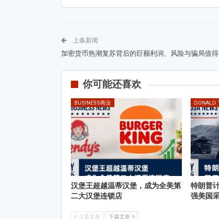
上条新闻
加密货币热潮复苏背后的巨额利润、风险与骗局值得
你可能还喜欢
BUSINESS商业
DONALD
汉堡王超越温蒂汉堡，成为全美第
特朗普计
二大汉堡连锁店
强美国
上篇文章
下篇文章