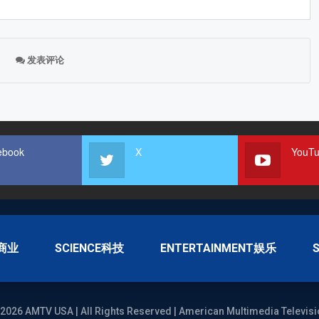
发表评论
ebook
X
YouT
S商业
SCIENCE科技
ENTERTAINMENT娱乐
2026 AMTV USA | All Rights Reserved | American Multimedia Televisi