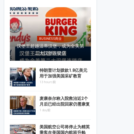
BUSINESS商业
汉堡王超越温蒂汉堡，成为全美第
二大汉堡连锁店
特朗普计划拨款1.8亿美元
用于加强美国采矿教育
13 hours前
麦康奈尔称入院救治近2个
月后已经出院回家仍需康复
1 day前
美国航空公司将停止为精英
乘客在美国国内航班升舱