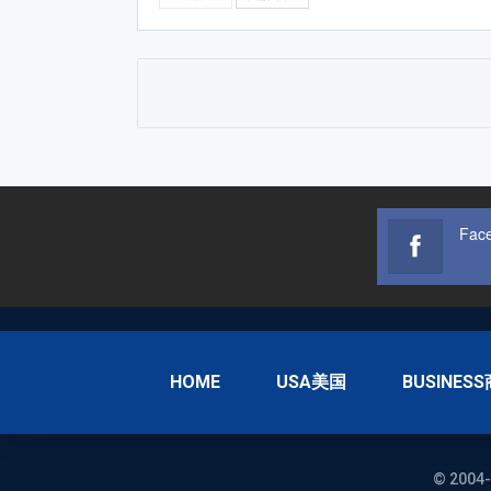
Fac
HOME
USA美国
BUSINES
© 2004-