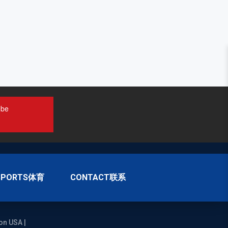
ube
SPORTS体育
CONTACT联系
on USA |