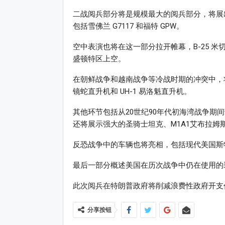
二战阅兵部分将是规模最大的阅兵部分，将展
包括雪佛兰 G7117 和福特 GPW。
空中表演也将在这一部分拉开帷幕，B-25 米切
盛顿特区上空。
在朝鲜战争和越南战争等冷战时期的冲突中，将继
镜蛇直升机和 UH-1 易洛魁直升机。
其他环节包括从20世纪90年代初海湾​​战争
还将展示强大的圣骑士坦克、M1A1艾布拉姆斯
反恐战争中的车辆也将亮相，包括现代美国斯
最后一部分概述美国在历次战争中仍在使用的
此次阅兵在特朗普政府将削减浪费性政府开支
分享按钮