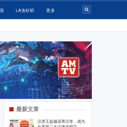
美国
LA洛杉矶
更多
最新文章
汉堡王超越温蒂汉堡，成为
全美第二大汉堡连锁店