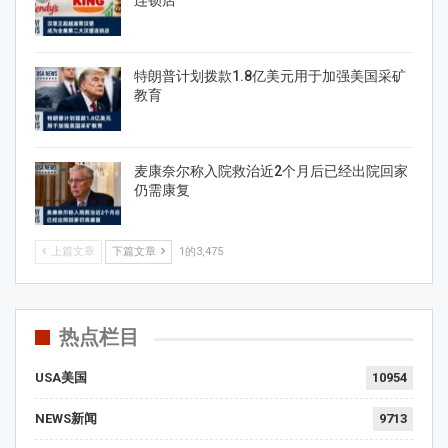
连锁店
特朗普计划拨款1.8亿美元用于加强美国采矿
教育
麦康奈尔称入院救治近2个月后已经出院回家
仍需康复
上篇文章
下篇文章
1的3,475
热点栏目
USA美国
10954
NEWS新闻
9713