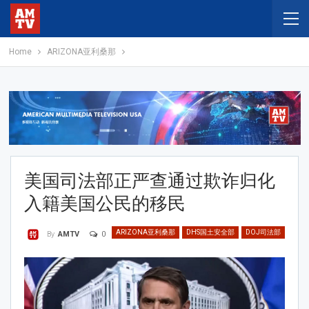
Home
ARIZONA亚利桑那
美国司法部正严查通过欺诈归化
入籍美国公民的移民
ARIZONA亚利桑那
DHS国土安全部
DOJ司法部
0
By
AMTV