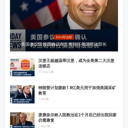
DOJ司法部
美国参议院投票确认布兰奇担任美国司法部长
汉堡王超越温蒂汉堡，成为全美第二大汉堡
连锁店
19 hours前
特朗普计划拨款1.8亿美元用于加强美国采矿
教育
1 day前
麦康奈尔称入院救治近2个月后已经出院回家
仍需康复
2 days前