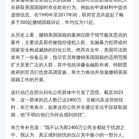
若要撤销某位美国公民的国籍，美国司法部必须证明此人
在获取美国国籍时存在欺诈行为。例如在申请材料中提供
虚假信息。在1990年至2017年间，联邦官员共提起了略
多于300起撤销国籍诉讼，年均仅为11起。
从历史上看，撤销美国国籍的案例仅限于情节极其恶劣的
案件，主要涉及那些被指控侵犯人权、实施暴力犯罪或对
国家安全构成威胁的归化公民。然而在去年，美国司法部
发布了一份备忘录，指示官员将撤销美国国籍的适用范围
扩大至更广泛的人群，其中包括涉嫌金融欺诈者。特朗普
政府的官员们也曾高调宣扬，将大力推动并加速撤销美国
国籍工作的开展。
该行动已在部分归化公民群体中引发了恐慌。截至2023
年，这一群体的总人数已达2400万。当被问及这些担忧
时，布兰奇表示，如果这些公民并非通过非法手段获取国
籍，他“不明白他们为何会感到担忧”。
布兰奇补充道：“我不认为那2400万公民全都处于忧虑之
中。我认为，真正感到担忧的仅占其中极小的一部分人。