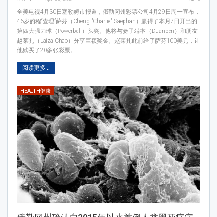
全美电视4月30日塞勒姆市报道，俄勒冈州彩票公司4月29日周一宣布，
46岁的程“查理”萨芬（Cheng "Charlie" Saephan）赢得了本月7日开出的
第四大强力球（Powerball）头奖。他将与妻子端本（Duanpen）和朋友
赵莱扎（Laiza Chao）分享巨额奖金。赵莱扎此前给了萨芬100美元，让
他购买了20多张彩票。…
阅读更多...
HEALTH健康