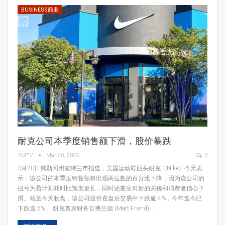
BUSINESS商业
耐克公司本季度销售额下滑，股价暴跌
AMTV
Mar 20, 2025
0
3月20日俄勒冈州波特兰市报道，美国运动鞋巨头耐克（Nike）今天表
示，该公司的本季度销售额将出现两位数的百分比下降，因为该公司的
扭亏为盈计划耗时比预期更长，同时还要应对新的关税和消费者信心下
滑。截至今天收盘，该公司股价在盘后交易中下跌逾 4%，今年迄今已
下跌逾 5%。 耐克首席财务官弗兰德 (Matt Friend)…