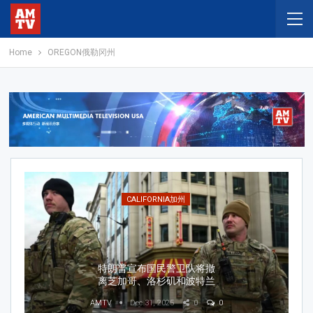
Home
OREGON俄勒冈州
BUSINESS商业
耐克公司将终止与中国数千
家线上分销商的合作，并重
组其数字化布局
AMTV
Jul 21, 2026
0
0