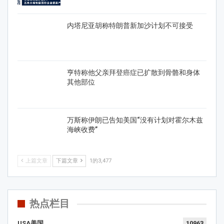
内塔尼亚胡称特朗普新加沙计划不可接受
亨特称他父亲拜登癌症已扩散到骨骼和身体
其他部位
万斯称伊朗已告知美国“没有计划对霍尔木兹
海峡收费”
上篇文章
下篇文章
1的3,477
热点栏目
USA美国
10963