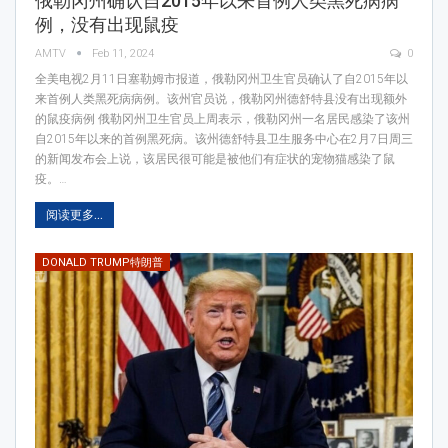
俄勒冈州确认自2015年以来首例人类黑死病病
例，没有出现鼠疫
AMTV
Feb 11, 2024
0
全美电视2月11日塞勒姆市报道，俄勒冈州卫生官员确认了自2015年以
来首例人类黑死病病例。该州官员说，俄勒冈州德舒特县没有出现额外
的鼠疫病例 俄勒冈州卫生官员上周表示，俄勒冈州一名居民感染了该州
自2015年以来的首例黑死病。该州德舒特县卫生服务中心在2月7日周三
的新闻发布会上说，该居民很可能是被他们有症状的宠物猫感染了鼠
疫。…
阅读更多...
DONALD TRUMP特朗普