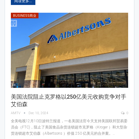
阅读更多...
BUSINESS商业
美国法院阻止克罗格以250亿美元收购竞争对手
艾伯森
AMTV
Dec 10, 2024
0
全美电视12月10日波特兰报道，一名美国法官今天支持美国联邦贸易委
员会（FTC)，阻止了美国食品杂货连锁超市克罗格（Kroger ）和大型杂
货连锁超市艾伯森（Albertsons ）价值 250 亿美元的合并案。…