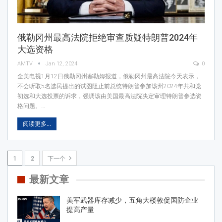
俄勒冈州最高法院拒绝审查质疑特朗普2024年
大选资格
AMTV
Jan 12, 2024
0
全美电视1月12日俄勒冈州塞勒姆报道，俄勒冈州最高法院今天表示，
不会听取5名选民提出的试图阻止前总统特朗普参加该州2024年共和党
初选和大选投票的诉求，强调该由美国最高法院决定审理特朗普参选资
格问题。…
阅读更多...
1
2
下一个
最新文章
美军武器库存减少，五角大楼敦促国防企业
提高产量