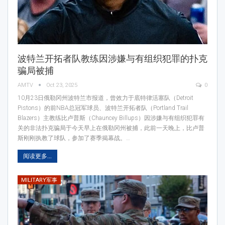
波特兰开拓者队教练因涉嫌与有组织犯罪的扑克
骗局被捕
AMTV
Oct 23, 2025
0
10月23日俄勒冈州波特兰市报道，曾效力于底特律活塞队（Detroit
Pistons）的前NBA总冠军球员、波特兰开拓者队（Portland Trail
Blazers）主教练比卢普斯（Chauncey Billups）因涉嫌与有组织犯罪有
关的非法扑克骗局于今天早上在俄勒冈州被捕，此前一天晚上，比卢普
斯刚刚执教了球队，参加了赛季揭幕战。…
阅读更多...
MILITARY军事