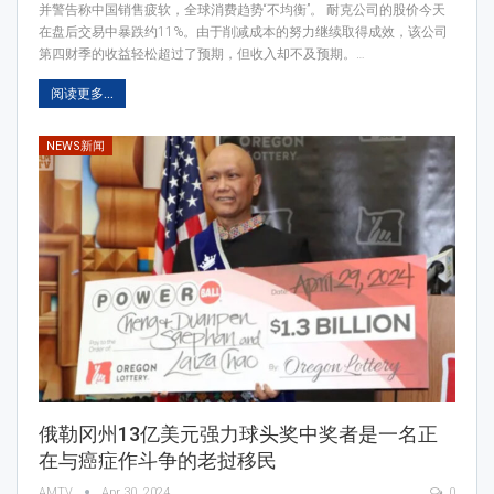
并警告称中国销售疲软，全球消费趋势“不均衡”。 耐克公司的股价今天
在盘后交易中暴跌约11%。由于削减成本的努力继续取得成效，该公司
第四财季的收益轻松超过了预期，但收入却不及预期。…
阅读更多...
NEWS新闻
俄勒冈州13亿美元强力球头奖中奖者是一名正
在与癌症作斗争的老挝移民
AMTV
Apr 30, 2024
0