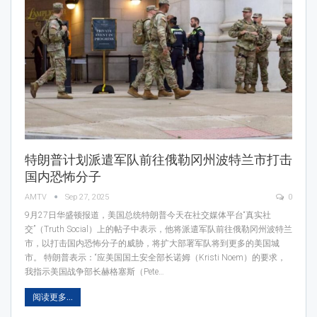
特朗普计划派遣军队前往俄勒冈州波特兰市打击
国内恐怖分子
AMTV
Sep 27, 2025
0
9月27日华盛顿报道，美国总统特朗普今天在社交媒体平台“真实社
交”（Truth Social）上的帖子中表示，他将派遣军队前往俄勒冈州波特兰
市，以打击国内恐怖分子的威胁，将扩大部署军队将到更多的美国城
市。 特朗普表示：“应美国国土安全部长诺姆（Kristi Noem）的要求，
我指示美国战争部长赫格塞斯（Pete…
阅读更多...