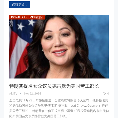
阅读更多...
DONALD TRUMP特朗普
特朗普提名女众议员德雷默为美国劳工部长
AMTV
Nov 22, 2024
0
全美电视11月22日华盛顿报道，当选总统特朗普今天宣布，他将提名共
和党俄勒冈州女众议员洛里·查韦斯·德雷默（Lori Chavez-Deremer）担任
美国劳工部长。 特朗普在一份正式声明中写道：“我很荣幸提名来自俄勒
冈州的国会女议员德雷默为美国劳工部长。”…