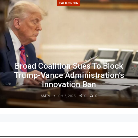
CALIFORNIA
Broad Coalition Sues To Block
Trump-Vance Administration’s
Innovation Ban
AMTV
Oct 3, 2025
0
0