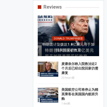
Reviews
DONALD TRUMP特朗普
特朗普计划拨款1.8亿美元用于加
强美国采矿教育
麦康奈尔称入院救治近2
个月后已经出院回家仍需
康复
20 hours前
美国航空公司将停止为精
英乘客在美国国内航班升
舱
1 day前