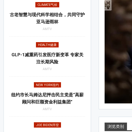
CALIFORNIA
CLIMATE气候
古老智慧与现代科学相结合，共同守护
亚马逊雨林
AMTV
HEALTH健康
GLP-1减重药引发医疗新变革 专家关
注长期风险
AMTV
NEW YORK纽约
纽约市长马姆达尼抨击民主党是“高薪
顾问和巨额资金利益集团”
AMTV
Oct 3, 2025
JOE BIDEN拜登
浏览类别