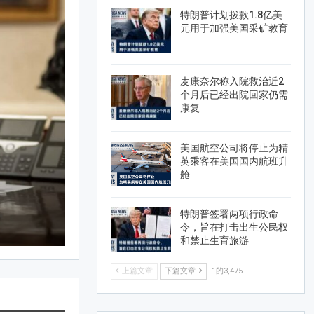
CALIFORNIA
特朗普计划拨款1.8亿美
元用于加强美国采矿教育
麦康奈尔称入院救治近2
个月后已经出院回家仍需
康复
美国航空公司将停止为精
英乘客在美国国内航班升
舱
特朗普签署两项行政命
令，旨在打击出生公民权
和禁止生育旅游
上篇文章
下篇文章
1的3,475
AMTV
Oct 3, 2025