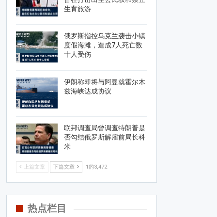
生育旅游
俄罗斯指控乌克兰袭击小镇
度假海滩，造成7人死亡数
十人受伤
伊朗称即将与阿曼就霍尔木
兹海峡达成协议
联邦调查局曾调查特朗普是
否勾结俄罗斯解雇前局长科
米
上篇文章
下篇文章
1的3,472
热点栏目