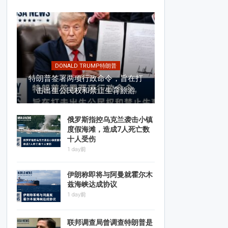
DONALD TRUMP特朗普
特朗普签署两项行政命令，旨在打
击出生公民权和禁止生育旅游
俄罗斯指控乌克兰袭击小镇
度假海滩，造成7人死亡数
十人受伤
1 day前
伊朗称即将与阿曼就霍尔木
兹海峡达成协议
1 day前
联邦调查局曾调查特朗普是