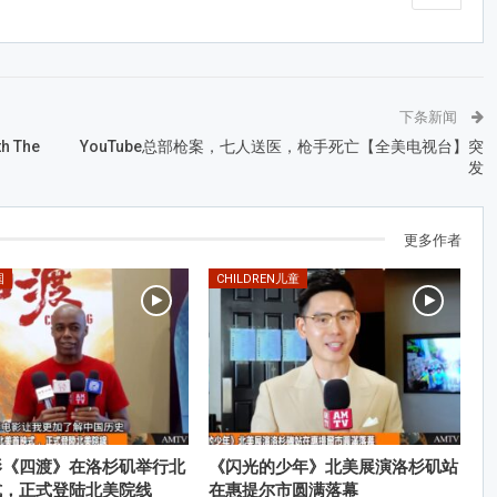
下条新闻
th The
YouTube总部枪案，七人送医，枪手死亡【全美电视台】突
发
更多作者
国
CHILDREN儿童
影《四渡》在洛杉矶举行北
《闪光的少年》北美展演洛杉矶站
式，正式登陆北美院线
在惠提尔市圆满落幕