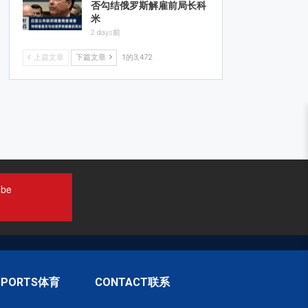
否勾结俄罗斯解雇前局长科
米
2 days前
上篇文章
下篇文章
1的3,472
ube
SPORTS体育
CONTACT联系