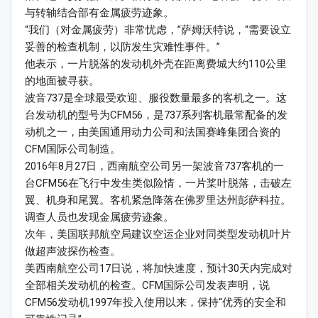
与转轴结合部有金属疲劳迹象。
“我们（对金属疲劳）非常忧虑，”萨姆沃特说，“需要设立
妥善的检查机制，以防发生灾难性事件。”
他表示，一片脱落的发动机外壳在距离费城大约110公里
的地面被寻获。
波音737是全球最受欢迎、服役数量最多的客机之一。这
台发动机的型号为CFM56，是737系列客机最常配备的发
动机之一，由美国通用动力公司和法国赛峰集团合资的
CFM国际公司制造。
2016年8月27日，西南航空公司另一架波音737客机的一
台CFM56在飞行中发生类似险情，一片桨叶脱落，击破左
翼、机身和尾翼。客机紧急降落在佛罗里达州彭萨科拉。
调查人员也发现金属疲劳迹象。
次年，美国联邦航空局建议空运企业对同类型发动机叶片
做超声波探伤检查。
美西南航空公司17日说，将加快速度，预计30天内完成对
全部相关发动机的检查。CFM国际公司发表声明，说
CFM56发动机1997年投入使用以来，保持“优秀的安全和