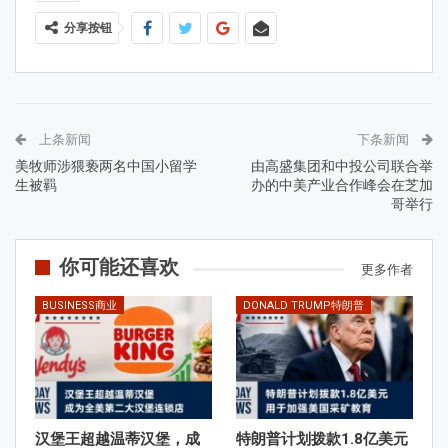
分享按钮
上条新闻
下条新闻
美牧师涉猥亵两名中国小留学
由高盛集团和中投公司联合举
生被羁
办的中美产业合作峰会在芝加
哥举行
你可能还喜欢
更多作者
BUSINESS商业
DONALD TRUMP特朗普
汉堡王超越温蒂汉堡，成
特朗普计划拨款1.8亿美元