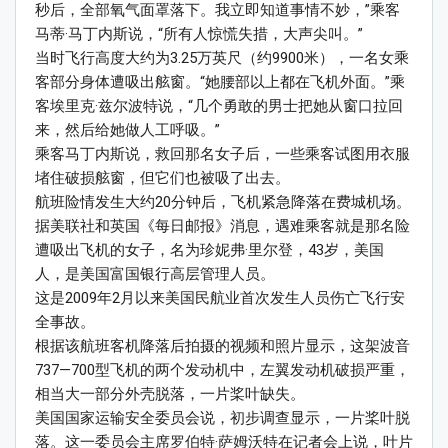
秒后，全部氧气面罩落下。我立即知道事情不妙，”乘客
马蒂·马丁内斯说，“所有人惊慌失措，大声尖叫。”
当时飞行高度大约为3.25万英尺（约9900米），一名女乘
客部分身体遭吸出舷窗。“她腰部以上都在飞机外面。”乘
客埃里克·兹尔波特说，“几个勇敢的男士把她从窗口拉回
来，然后给她做人工呼吸。”
乘客马丁内斯说，救回那名女子后，一些乘客试图用衣服
堵住破损舷窗，但它们也被吸了出去。
航班险情发生大约20分钟后，飞机紧急降落在费城机场。
据美联社和英国《每日邮报》消息，遇难乘客就是那名险
遭吸出飞机的女子，名为珍妮弗·里尔登，43岁，美国
人，是美国富国银行高层管理人员。
这是2009年2月以来美国民航业首次发生人员伤亡飞行安
全事故。
根据该航班客机降落后拍摄的视频和照片显示，这架波音
737—700型飞机的两个发动机中，左翼发动机破损严重，
相当大一部分外壳脱落，一片桨叶缺失。
美国国家运输安全委员会说，初步调查显示，一片桨叶脱
落。这一委员会主席罗伯特·萨姆沃特在记者会上说，叶片