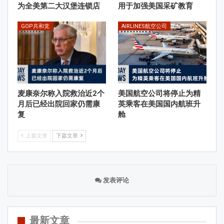
为全美第二大汉堡连锁店
用于加强美国采矿教育
GOP共和党
AIRLINES航空公司
麦康奈尔称入院救治近2个
美国航空公司将停止为精
月后已经出院回家仍需康
英乘客在美国国内航班升
复
舱
上篇文章
下篇文章
发表评论
最新文章