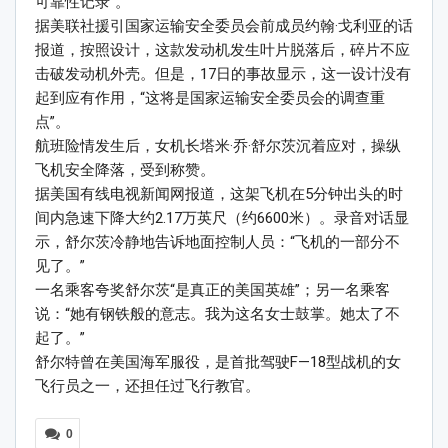
可靠性记录”。
据美联社援引国家运输安全委员会前成员约翰·戈利亚的话
报道，按照设计，这款发动机发生叶片脱落后，碎片不应
击破发动机外壳。但是，17日的事故显示，这一设计没有
起到应有作用，“这将是国家运输安全委员会的调查重
点”。
航班险情发生后，女机长塔米·乔·舒尔茨沉着应对，操纵
飞机安全降落，受到称赞。
据美国有线电视新闻网报道，这架飞机在5分钟出头的时
间内急速下降大约2.17万英尺（约6600米）。录音对话显
示，舒尔茨冷静地告诉地面控制人员：“飞机的一部分不
见了。”
一名乘客夸奖舒尔茨“是真正的美国英雄”；另一名乘客
说：“她有钢铁般的意志。我为这名女士鼓掌。她太了不
起了。”
舒尔特曾在美国海军服役，是首批驾驶F—18型战机的女
飞行员之一，还担任过飞行教官。
0