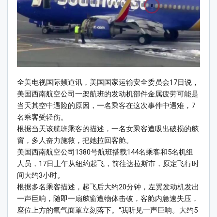
全美电视国际频道讯，美国国家运输安全委员会17日说，
美国西南航空公司一架航班的发动机部件金属疲劳可能是
当天其空中遇险的原因，一名乘客在这次事件中遇难，7
名乘客受轻伤。
根据当天该航班乘客的描述，一名女乘客遭吸出破损的舷
窗，多人奋力施救，把她拉回客舱。
美国西南航空公司1380号航班搭载144名乘客和5名机组
人员，17日上午从纽约起飞，前往达拉斯市，原定飞行时
间大约3小时。
根据多名乘客描述，起飞后大约20分钟，左翼发动机发出
一声巨响，随即一扇舷窗遭物体击破，客舱内急速失压，
座位上方的氧气面罩立刻落下。“我听见一声巨响。大约5