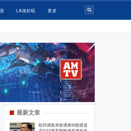
美国
LA洛杉矶
更多
最新文章
联邦调查局曾调查特朗普是
否勾结俄罗斯解雇前局长科