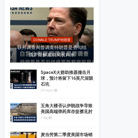
DONALD TRUMP特朗普
联邦调查局曾调查特朗普是否勾结
俄罗斯解雇前局长科米
SpaceX火箭助推器撞击月
球，预计将留下16英尺深陨
石坑
20 hours前
五角大楼否认伊朗战争导致
美国高端弹药库存捉襟见肘
1 day前
麦当劳第二季度美国市场销