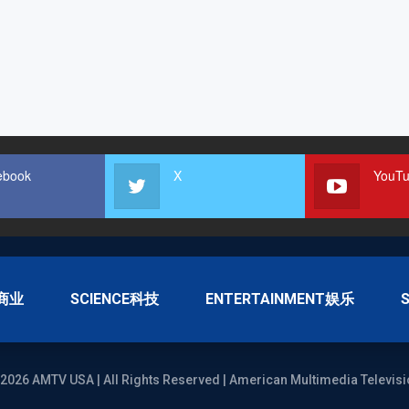
ebook
X
YouT
S商业
SCIENCE科技
ENTERTAINMENT娱乐
2026 AMTV USA | All Rights Reserved | American Multimedia Televisi