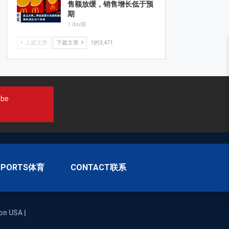
售额放缓，销售增长低于预
期
1 day前
上篇文章
下篇文章
1的3,471
ube
SPORTS体育
CONTACT联系
on USA |