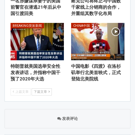
一名涉嫌谋杀妻子的美国
耐克公司将终止与中国数
前警官在潜逃21年后从中
千家线上分销商的合作，
国引渡回美
并重组其数字化布局
BREAKING突发新闻
CHINA中国
特朗普就美国选举安全性
中国电影《四渡》在洛杉
发表讲话，并指称中国干
矶举行北美首映式，正式
预了2020年大选
登陆北美院线
上篇文章
下篇文章
发表评论