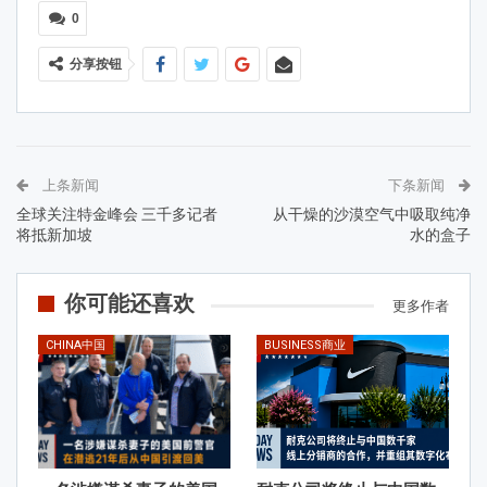
0
分享按钮
上条新闻
下条新闻
全球关注特金峰会 三千多记者
从干燥的沙漠空气中吸取纯净
将抵新加坡
水的盒子
你可能还喜欢
更多作者
CHINA中国
BUSINESS商业