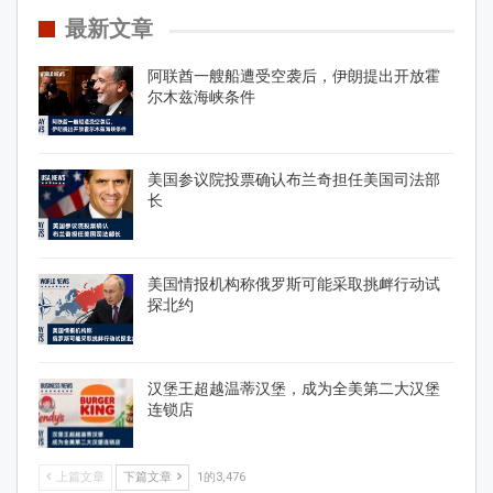
最新文章
阿联酋一艘船遭受空袭后，伊朗提出开放霍
尔木兹海峡条件
美国参议院投票确认布兰奇担任美国司法部
长
美国情报机构称俄罗斯可能采取挑衅行动试
探北约
汉堡王超越温蒂汉堡，成为全美第二大汉堡
连锁店
上篇文章
下篇文章
1的3,476