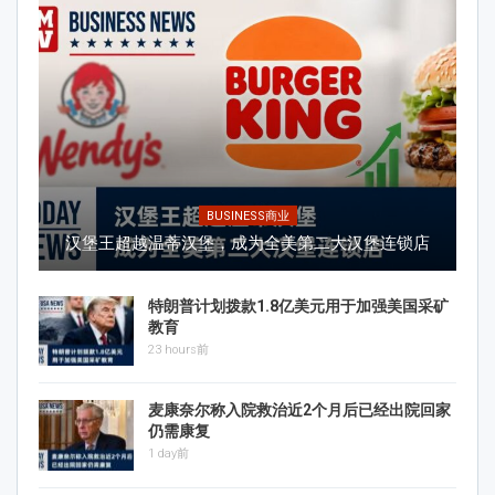
BUSINESS商业
汉堡王超越温蒂汉堡，成为全美第二大汉堡连锁店
特朗普计划拨款1.8亿美元用于加强美国采矿
教育
23 hours前
麦康奈尔称入院救治近2个月后已经出院回家
仍需康复
1 day前