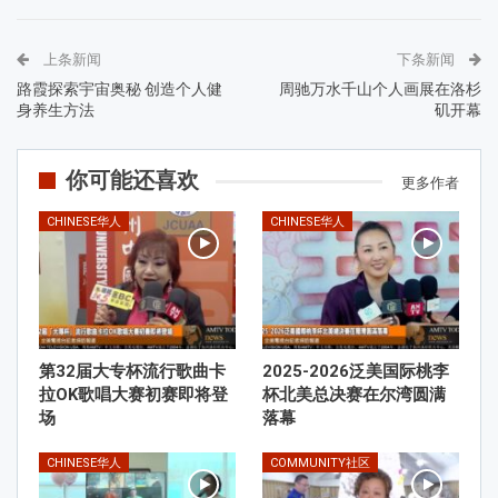
上条新闻
下条新闻
路霞探索宇宙奥秘 创造个人健
周驰万水千山个人画展在洛杉
身养生方法
矶开幕
你可能还喜欢
更多作者
CHINESE华人
CHINESE华人
第32届大专杯流行歌曲卡
2025-2026泛美国际桃李
拉OK歌唱大赛初赛即将登
杯北美总决赛在尔湾圆满
场
落幕
CHINESE华人
COMMUNITY社区