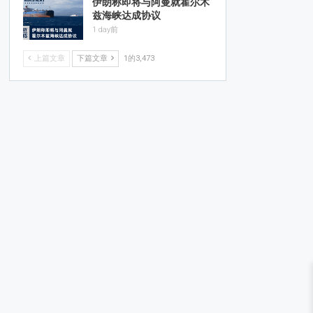
伊朗称即将与阿曼就霍尔木
兹海峡达成协议
1 day前
上篇文章
下篇文章
1的3,473