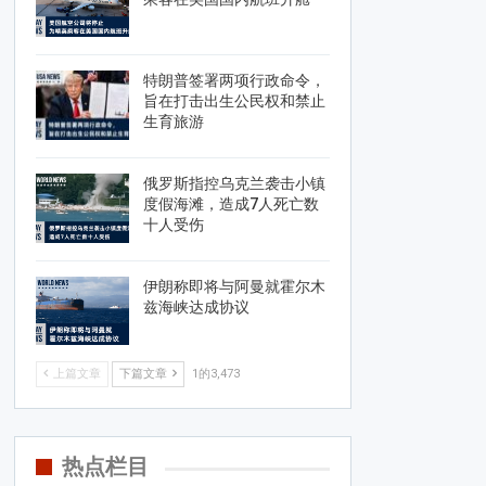
特朗普签署两项行政命令，
旨在打击出生公民权和禁止
生育旅游
俄罗斯指控乌克兰袭击小镇
度假海滩，造成7人死亡数
十人受伤
伊朗称即将与阿曼就霍尔木
兹海峡达成协议
上篇文章
下篇文章
1的3,473
热点栏目