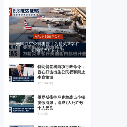
AIRLINES航空公司
美国航空公司将停止为精英乘客在
美国国内航班升舱
特朗普签署两项行政命令，
旨在打击出生公民权和禁止
生育旅游
12 hours前
俄罗斯指控乌克兰袭击小镇
度假海滩，造成7人死亡数
十人受伤
1 day前