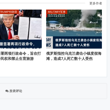
更多作者
 TRUMP特朗普
MILITARY军事
签署两项行政命令，旨在打
俄罗斯指控乌克兰袭击小镇度假海
公民权和禁止生育旅游
滩，造成7人死亡数十人受伤
发表评论