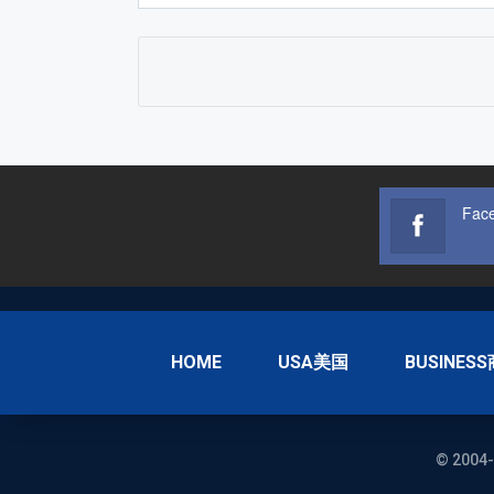
Fac
HOME
USA美国
BUSINES
© 2004-