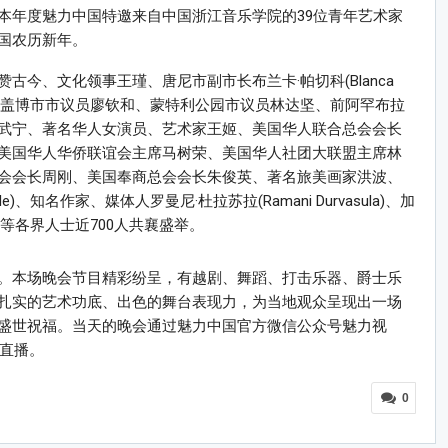
本年度魅力中国特邀来自中国浙江音乐学院的39位青年艺术家
国农历新年。
今、文化领事王瑾、唐尼市副市长布兰卡·帕切科(Blanca
若、圣盖博市市议员廖钦和、蒙特利公园市议员林达坚、前阿罕布拉
武宁、著名华人女演员、艺术家王姬、美国华人联合总会会长
美国华人华侨联谊会主席马树荣、美国华人社团大联盟主席林
会会长周刚、美国奉商总会会长朱俊英、著名旅美画家洪波、
le)、知名作家、媒体人罗曼尼·杜拉苏拉(Ramani Durvasula)、加
rn)等各界人士近700人共襄盛举。
。本场晚会节目精彩纷呈，有越剧、舞蹈、打击乐器、爵士乐
扎实的艺术功底、出色的舞台表现力，为当地观众呈现出一场
盛世祝福。当天的晚会通过魅力中国官方微信公众号魅力视
步直播。
0