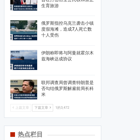
生育旅游
俄罗斯指控乌克兰袭击小镇
度假海滩，造成7人死亡数
十人受伤
伊朗称即将与阿曼就霍尔木
兹海峡达成协议
联邦调查局曾调查特朗普是
否勾结俄罗斯解雇前局长科
米
上篇文章
下篇文章
1的3,472
热点栏目