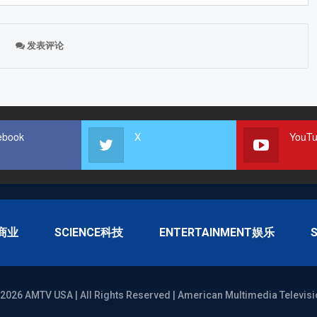
发表评论
ebook
X
YouT
S商业
SCIENCE科技
ENTERTAINMENT娱乐
2026 AMTV USA | All Rights Reserved | American Multimedia Televisi