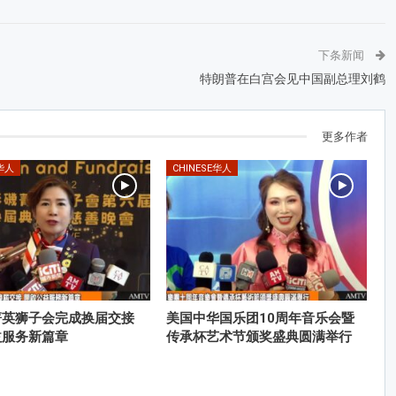
下条新闻
特朗普在白宫会见中国副总理刘鹤
更多作者
E华人
CHINESE华人
菁英狮子会完成换届交接
美国中华国乐团10周年音乐会暨
益服务新篇章
传承杯艺术节颁奖盛典圆满举行