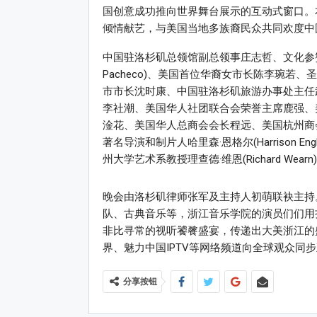
国创意成功推向世界舞台展示的互动式窗口。
倾情献艺，与美国当地多族裔民众共同欢度中
中国驻洛杉矶总领馆副总领事庄志哲、文化参赞古
Pacheco)、美国首位华裔女市长陈李琬
市市长沈时康、中国驻洛杉矶旅游办事处主任
李社潮、美国华人社团联合会荣誉主席鹿强、
淦花、美国华人总商会会长程远、美国杭州商
著名导演和制片人哈里森·恩格尔(Harrison Eng
州大学艺术系教授理查德·维恩(Richard Wea
晚会由洛杉矶律师张军及主持人初萌联袂主持
队、古典音乐等，浙江音乐学院的演员们们用
非比寻常的视听饕餮盛宴，传递出大美浙江的
界、魅力中国IPTV等网络频道向全球观众同
分享按钮