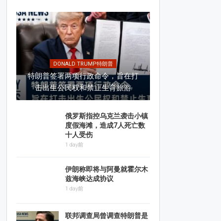
DONALD TRUMP特朗普
特朗普签署两项行政命令，旨在打
击出生公民权和禁止生育旅游
俄罗斯指控乌克兰袭击小镇
度假海滩，造成7人死亡数
十人受伤
1 day前
伊朗称即将与阿曼就霍尔木
兹海峡达成协议
1 day前
联邦调查局曾调查特朗普是