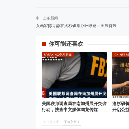
上条新闻
女画家陈肖静在洛杉矶举办环球巡回画展首展
你可能还喜欢
BREAKING突发新闻
CHINES
美国联邦调查局在南加州展开突袭
洛杉矶
行动，搜查中文媒体鹰龙传媒
开启公
上篇文章
下篇文章