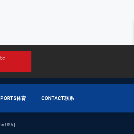
ube
SPORTS体育
CONTACT联系
on USA |