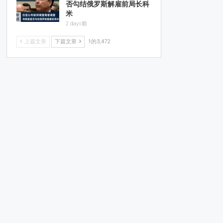
否勾结俄罗斯解雇前局长科
米
2 days前
上篇文章
下篇文章
1的3,472