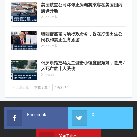
美国航空公司将停止为精英乘客在美国国内
航班升舱
22 hours前
特朗普签署两项行政命令，旨在打击出生公
民权和禁止生育旅游
24 hours前
俄罗斯指控乌克兰袭击小镇度假海滩，造成7
人死亡数十人受伤
2 days前
上篇文章
下篇文章
1的3,474
Facebook
X
YouTube