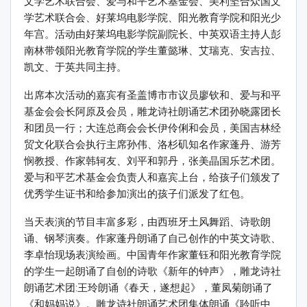
文学艺术联合会、爱与和平艺术基金会、美利坚合众国文
学艺术联合会、好莱坞电影学院、阳光教育学院和阳光少
年宫。活动由好莱坞电影学院副院长、中英双语主持人彭
南林带领阳光教育学院的学生董懿琳、艾瑞克、安吉拉、
凯文、于英共同主持。
出席本次活动的嘉宾有圣盖博市市议员廖钦和、爱与和平
基金会会长阿原及会员，雕龙诗社朗诵艺术团孙晓露团长
和团员一行；大连总商会会长伊伶俐和会员，美国吉林经
贸文化联合会执行主席孙伟、洛杉矶知名作家蓬丹、游芳
悯教授、作家韩轲友、刘平和郭丹，张美晶国乐艺术团。
爱与和平艺术基金会负责人和嘉宾上台，给孩子们颁发了
优秀学生证书和给参加演出的孩子们派发了红包。
当天表演的节目丰富多彩，由西班牙土风舞蹈、诗歌朗
诵、钢琴演奏。作家蓬丹朗诵了自己创作的中英文诗歌、
李卓怡现场表演绘画。中国青年作家董钰和阳光教育学院
的学生一起朗诵了自创的诗歌《新年的钟声》，雕龙诗社
朗诵艺术团:王玲朗诵《春天，遂想起》，董凤菊朗诵了
《和妈妈说》。雕龙诗社朗诵艺术团集体朗诵《聆听中