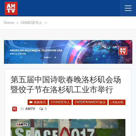
Home
CHINESE华人
第五届中国诗歌春晚洛杉矶会场
暨饺子节在洛杉矶工业市举行
视频格式
CHINESE华人
ENTERTAINMENT娱乐
LA洛杉矶
0
By
AMTV