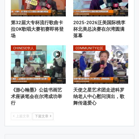
第32届大专杯流行歌曲卡
2025-2026泛美国际桃李
拉OK歌唱大赛初赛即将登
杯北美总决赛在尔湾圆满
场
落幕
CHINESE华人
COMMUNITY社区
《游心翰墨》公益书画艺
天使之星艺术团走进科罗
术座谈笔会在尔湾成功举
纳老人中心慰问演出，歌
行
舞传递爱心
上篇文章
下篇文章