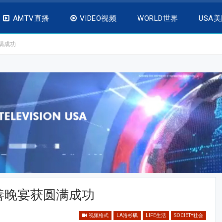
AMTV直播
VIDEO视频
WORLD世界
USA
满成功
善晚宴获圆满成功
视频格式
LA洛杉矶
LIFE生活
SOCIETY社会