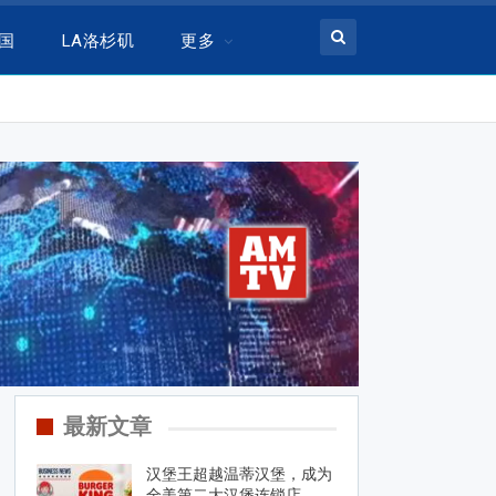
美国
LA洛杉矶
更多
最新文章
汉堡王超越温蒂汉堡，成为
全美第二大汉堡连锁店