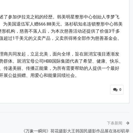
。
述了参加伊拉克之戦的经歴。韩美明星整形中心创始人李梦飞
元、为美国退伍军人赠666.88美元。洛杉矶知名连锁整形中心韩美
整形机构，慈善不落人后，为本次慈善活动还提供了价值3千多
值超过1千美元的义卖产品，义卖所得将全部作为慈善基金会。
理商共同发起，立足北美，面向全球，旨在斑消宝项目逐渐发
势群体。斑消宝母公司HBB国际集团代表了希望、健康、快乐、
、传递美丽、传播正能量，为所有需要帮助的人提供一个最好
开展公益捐赠、用爱心和能量回绩社会。
0
下条新闻
《万象一瞬间》荷花摄影大王韩国民摄影作品展在洛杉矶举