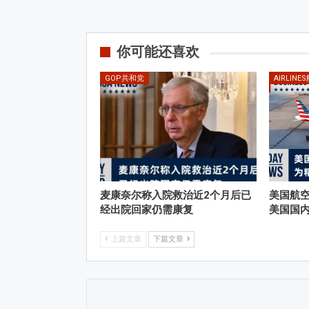
你可能还喜欢
GOP共和党
AIRLIN
麦康奈尔称入院救治近2个月后已
美国航
经出院回家仍需康复
美国国
上篇文章
下篇文章