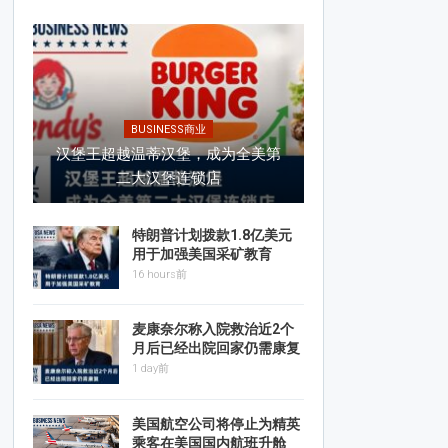
BUSINESS商业
汉堡王超越温蒂汉堡，成为全美第
二大汉堡连锁店
特朗普计划拨款1.8亿美元
用于加强美国采矿教育
16 hours前
麦康奈尔称入院救治近2个
月后已经出院回家仍需康复
1 day前
美国航空公司将停止为精英
乘客在美国国内航班升舱