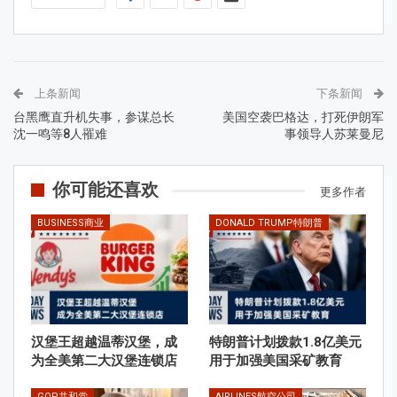
上条新闻
下条新闻
台黑鹰直升机失事，参谋总长
美国空袭巴格达，打死伊朗军
沈一鸣等8人罹难
事领导人苏莱曼尼
你可能还喜欢
更多作者
BUSINESS商业
DONALD TRUMP特朗普
汉堡王超越温蒂汉堡，成
特朗普计划拨款1.8亿美元
为全美第二大汉堡连锁店
用于加强美国采矿教育
GOP共和党
AIRLINES航空公司