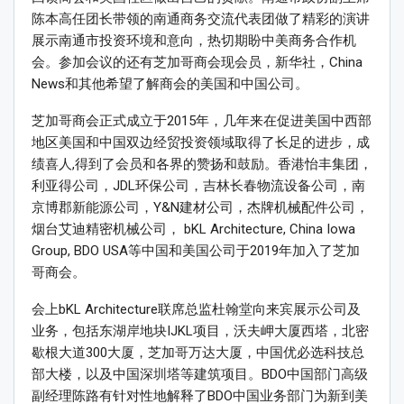
陈本高任团长带领的南通商务交流代表团做了精彩的演讲
展示南通市投资环境和意向，热切期盼中美商务合作机
会。参加会议的还有芝加哥商会现会员，新华社，China
News和其他希望了解商会的美国和中国公司。
芝加哥商会正式成立于2015年，几年来在促进美国中西部
地区美国和中国双边经贸投资领域取得了长足的进步，成
绩喜人,得到了会员和各界的赞扬和鼓励。香港怡丰集团，
利亚得公司，JDL环保公司，吉林长春物流设备公司，南
京博郡新能源公司，Y&N建材公司，杰牌机械配件公司，
烟台艾迪精密机械公司， bKL Architecture, China Iowa
Group, BDO USA等中国和美国公司于2019年加入了芝加
哥商会。
会上bKL Architecture联席总监杜翰堂向来宾展示公司及
业务，包括东湖岸地块IJKL项目，沃夫岬大厦西塔，北密
歇根大道300大厦，芝加哥万达大厦，中国优必选科技总
部大楼，以及中国深圳塔等建筑项目。BDO中国部门高级
副经理陈路有针对性地解释了BDO中国业务部门为新到美