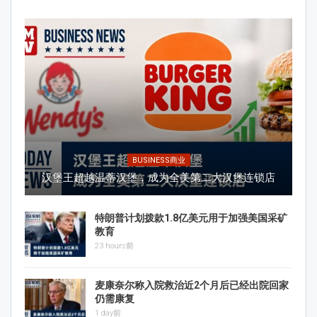
BUSINESS商业
汉堡王超越温蒂汉堡，成为全美第二大汉堡连锁店
特朗普计划拨款1.8亿美元用于加强美国采矿
教育
23 hours前
麦康奈尔称入院救治近2个月后已经出院回家
仍需康复
1 day前