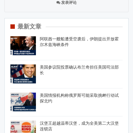
发表评论
最新文章
阿联酋一艘船遭受空袭后，伊朗提出开放霍
尔木兹海峡条件
美国参议院投票确认布兰奇担任美国司法部
长
美国情报机构称俄罗斯可能采取挑衅行动试
探北约
汉堡王超越温蒂汉堡，成为全美第二大汉堡
连锁店