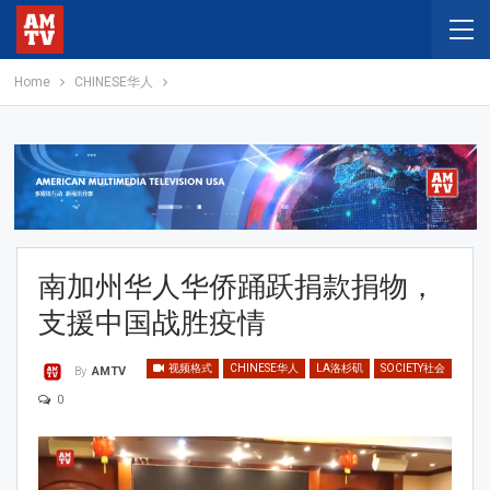
Home
CHINESE华人
南加州华人华侨踊跃捐款捐物，
支援中国战胜疫情
视频格式
CHINESE华人
LA洛杉矶
SOCIETY社会
By
AMTV
0