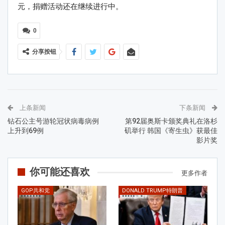
元，捐赠活动还在继续进行中。
0
分享按钮
上条新闻
下条新闻
钻石公主号游轮冠状病毒病例
第92届奥斯卡颁奖典礼在洛杉
上升到69例
矶举行 韩国《寄生虫》获最佳
影片奖
你可能还喜欢
更多作者
GOP共和党
DONALD TRUMP特朗普