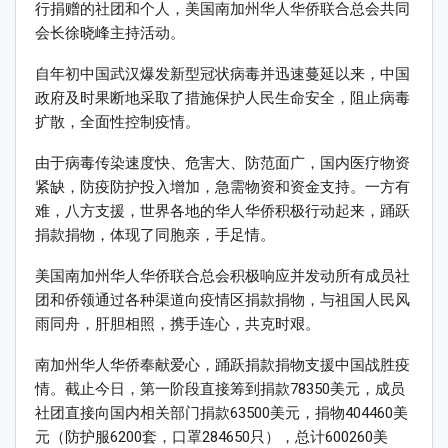
行捐赠的社团和个人，美国南加州华人华侨联合总会共同
会长徐晓峰主持活动。
自年初中国武汉爆发新型冠状病毒并迅速蔓延以来，中国
政府及时果断地采取了措施保护人民生命安全，阻止病毒
扩散，全面性控制疫情。
由于病毒传染速度快、危害大、防范面广，国内医疗物资
紧缺，防疫防护投入增加，急需物资和资金支持。一方有
难，八方支援，世界各地的华人华侨积极行动起来，踊跃
捐款捐物，体现了同胞亲，手足情。
美国南加州华人华侨联合总会积极响应并发动所有成员社
团和侨领通过各种渠道向疫情区捐款捐物，与祖国人民风
雨同舟，肝胆相照，携手连心，共克时艰。
南加州华人华侨奉献爱心，踊跃捐款捐物支援中国战胜疫
情。截止今日，第一阶段直接筹到捐款78350美元，成员
社团直接向国内相关部门捐款63500美元，捐物404460美
元（防护服6200套，口罩284650只），总计600260美