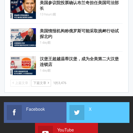
美国参议院投票确认布兰奇担任美国司法部
长
13 hours前
美国情报机构称俄罗斯可能采取挑衅行动试
探北约
1 day前
汉堡王超越温蒂汉堡，成为全美第二大汉堡
连锁店
1 day前
上篇文章
下篇文章
1的3,476
Facebook
X
YouTube