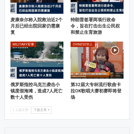
麦康奈尔称入院救治近2个
特朗普签署两项行政命
月后已经出院回家仍需康
令，旨在打击出生公民权
复
和禁止生育旅游
MILITARY军事
CHINESE华人
俄罗斯指控乌克兰袭击小
第32届大专杯流行歌曲卡
镇度假海滩，造成7人死亡
拉OK歌唱大赛初赛即将登
数十人受伤
场
上篇文章
下篇文章