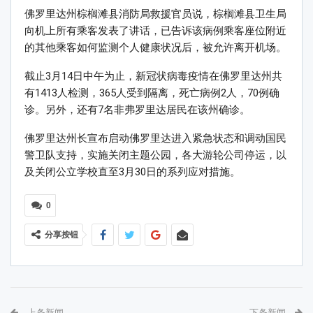
佛罗里达州棕榈滩县消防局救援官员说，棕榈滩县卫生局
向机上所有乘客发表了讲话，已告诉该病例乘客座位附近
的其他乘客如何监测个人健康状况后，被允许离开机场。
截止3月14日中午为止，新冠状病毒疫情在佛罗里达州共
有1413人检测，365人受到隔离，死亡病例2人，70例确
诊。另外，还有7名非弗罗里达居民在该州确诊。
佛罗里达州长宣布启动佛罗里达进入紧急状态和调动国民
警卫队支持，实施关闭主题公园，各大游轮公司停运，以
及关闭公立学校直至3月30日的系列应对措施。
0
分享按钮
上条新闻
下条新闻