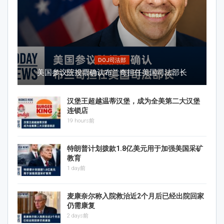
DOJ司法部
美国参议院投票确认布兰奇担任美国司法部长
汉堡王超越温蒂汉堡，成为全美第二大汉堡
连锁店
19 hours前
特朗普计划拨款1.8亿美元用于加强美国采矿
教育
1 day前
麦康奈尔称入院救治近2个月后已经出院回家
仍需康复
2 days前