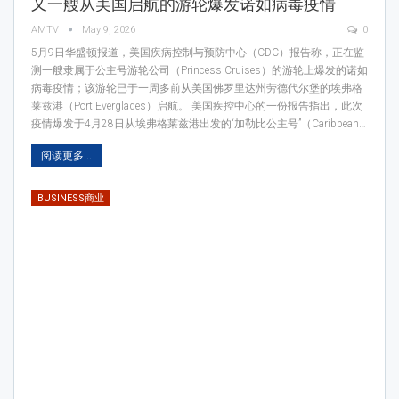
又一艘从美国启航的游轮爆发诺如病毒疫情
AMTV
May 9, 2026
0
5月9日华盛顿报道，美国疾病控制与预防中心（CDC）报告称，正在监
测一艘隶属于公主号游轮公司（Princess Cruises）的游轮上爆发的诺如
病毒疫情；该游轮已于一周多前从美国佛罗里达州劳德代尔堡的埃弗格
莱兹港（Port Everglades）启航。 美国疾控中心的一份报告指出，此次
疫情爆发于4月28日从埃弗格莱兹港出发的“加勒比公主号”（Caribbean…
阅读更多...
BUSINESS商业