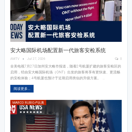
安大略国际机场配置新一代旅客安检系统
AMTV
Jul 27, 2026
0
全美电视7月27日加州安大略市报道，随着2号航厦扩建的旅客安检区的
启用，经由安大略国际机场（ONT）出发的旅客将享有更快速、更流畅
的安检体验；4号航厦也预计于近期启用类似的升级方案。 …
阅读更多...
MARCO RUBIO卢比奥