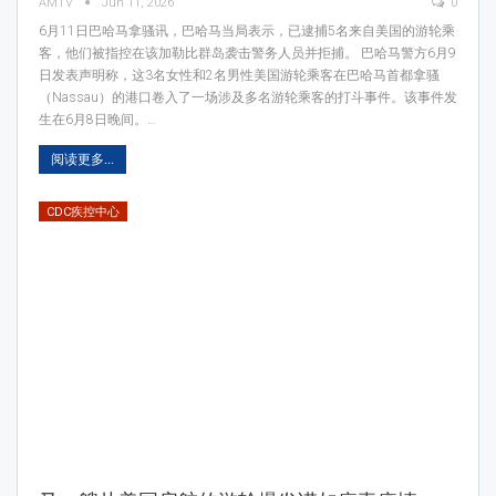
AMTV
Jun 11, 2026
0
6月11日巴哈马拿骚讯，巴哈马当局表示，已逮捕5名来自美国的游轮乘
客，他们被指控在该加勒比群岛袭击警务人员并拒捕。 巴哈马警方6月9
日发表声明称，这3名女性和2名男性美国游轮乘客在巴哈马首都拿骚
（Nassau）的港口卷入了一场涉及多名游轮乘客的打斗事件。该事件发
生在6月8日晚间。…
阅读更多...
CDC疾控中心