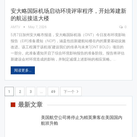
安大略国际机场启动环境评审程序，开始筹建新
的航运接送大楼
AMTV
May 7, 2026
0
5月7日加州安大略市报道，安大略国际机场（ONT）今日发布环境影响
报告（EIR)准备通知（NOP)，涵盖包括新建航站楼在内的重要基础设施
改进。该工程属于该机场“建设我们的传承与未来”(ONT BOLD）项目的
一部分。此准备通知开启了综合环境影响报告的准备阶段。报告将评估
新建设会对环境造成的影响，并制定减缓上述影响的相应策略。…
阅读更多...
1
2
3
…
49
下一个
最新文章
美国航空公司将停止为精英乘客在美国国内
航班升舱