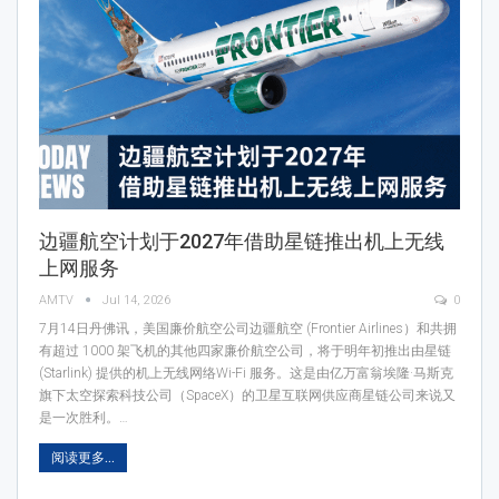
边疆航空计划于2027年借助星链推出机上无线
上网服务
AMTV
Jul 14, 2026
0
7月14日丹佛讯，美国廉价航空公司边疆航空 (Frontier Airlines）和共拥
有超过 1000 架飞机的其他四家廉价航空公司，将于明年初推出由星链
(Starlink) 提供的机上无线网络Wi-Fi 服务。这是由亿万富翁埃隆·马斯克
旗下太空探索科技公司（SpaceX）的卫星互联网供应商星链公司来说又
是一次胜利。…
阅读更多...