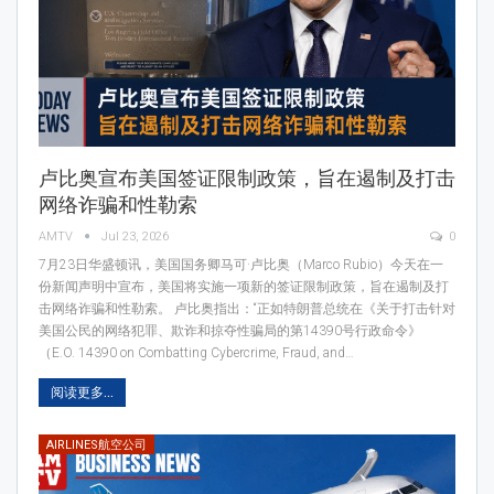
卢比奥宣布美国签证限制政策，旨在遏制及打击
网络诈骗和性勒索
AMTV
Jul 23, 2026
0
7月23日华盛顿讯，美国国务卿马可·卢比奥（Marco Rubio）今天在一
份新闻声明中宣布，美国将实施一项新的签证限制政策，旨在遏制及打
击网络诈骗和性勒索。 卢比奥指出：“正如特朗普总统在《关于打击针对
美国公民的网络犯罪、欺诈和掠夺性骗局的第14390号行政命令》
（E.O. 14390 on Combatting Cybercrime, Fraud, and…
阅读更多...
AIRLINES航空公司