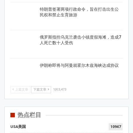
特朗普签署两项行政命令，旨在打击出生公
民权和禁止生育旅游
俄罗斯指控乌克兰袭击小镇度假海滩，造成7
人死亡数十人受伤
伊朗称即将与阿曼就霍尔木兹海峡达成协议
上篇文章
下篇文章
1的3,473
热点栏目
USA美国
10947