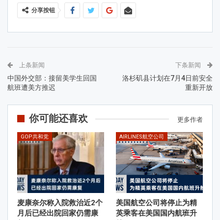
分享按钮
上条新闻
下条新闻
中国外交部：接留美学生回国
洛杉矶县计划在7月4日前安全
航班遭美方推迟
重新开放
你可能还喜欢
更多作者
GOP共和党
AIRLINES航空公司
麦康奈尔称入院救治近2个
美国航空公司将停止为精
月后已经出院回家仍需康
英乘客在美国国内航班升