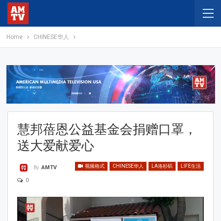
Home
CHINESE华人
慧邦蓓恩公益基金会捐赠口罩，
送大爱献爱心
视频格式
CHINESE华人
LA洛杉矶
LIFE生活
By
AMTV
0