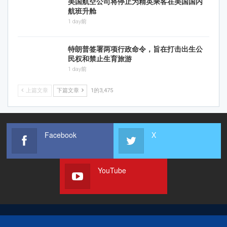
美国航空公司将停止为精英乘客在美国国内
航班升舱
1 day前
特朗普签署两项行政命令，旨在打击出生公
民权和禁止生育旅游
1 day前
上篇文章
下篇文章
1的3,475
Facebook
X
YouTube