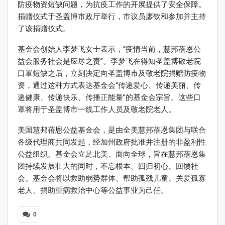
防疫物资短缺问题，为抗疫工作的开展提供了安全保障。
捐赠仪式于圣盖博市政厅举行，市议员廖钦和参加并主持
了该捐赠仪式。
基金会创始人李梦飞女士表示，“疫情当前，慧邦蓓恩公
益会服务社会是应尽之责”。李梦飞在得知圣盖博敬老院
口罩短缺之后，立刻决定向圣盖博市及敬老院捐赠防疫物
资，通过这种方式表达基金会“传递爱心、传递美丽、传
递健康、传递快乐、传播正能量”的基金会宗旨。这些口
罩将用于圣盖博市一线工作人员及敬老院老人。
美国慧邦蓓恩公益基金会，是由全美慧邦蓓恩集团与联合
各级代理商共同发起，经加州政府批准并注册的非盈利性
公益组织。基金会立足北美、面向全球，旨在慧邦蓓恩集
团持续发展壮大的同时，不忘根本、回归初心、回馈社
会。基金会将以救助弱势群体、帮助孤残儿童、关爱孤寡
老人、捐助重病救治中心等公益事业为己任。
0