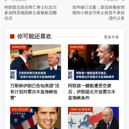
特朗普总统在阵亡将士纪念日
加州修订法案；新冠病毒疫情
参加阿灵顿国家公墓敬献花圈
期间小商业可终止租赁不承担
仪式
违约义务
你可能还喜欢
更多作者
IRAN伊朗
IRAN伊朗
万斯称伊朗已告知美国“没
阿联酋一艘船遭受空袭
有计划对霍尔木兹海峡收
后，伊朗提出开放霍尔木
费”
兹海峡条件
DOJ司法部
CIA中央情报局