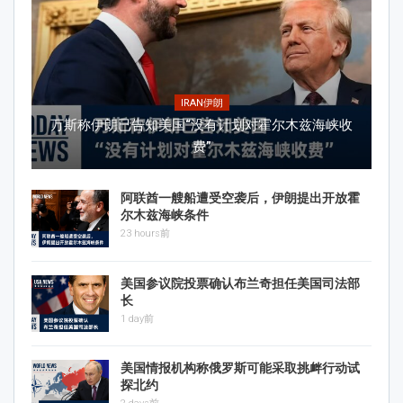
IRAN伊朗
万斯称伊朗已告知美国“没有计划对霍尔木兹海峡收
费”
阿联酋一艘船遭受空袭后，伊朗提出开放霍
尔木兹海峡条件
23 hours前
美国参议院投票确认布兰奇担任美国司法部
长
1 day前
美国情报机构称俄罗斯可能采取挑衅行动试
探北约