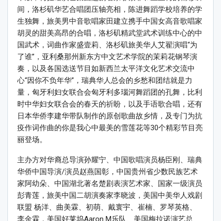
间，洛杉矶华艺合唱团压轴亮相，陈进舞蹈学校培养的学
生独舞，旅美男中音歌唱家田建立携手中国女高音歌唱家
胡灵的甜美高昂的合唱，洛杉矶精武堂武术训练中心的中
国武术，词曲作家盛壹莉、洛杉矶旅美华人艾翟演唱“为
了谁”，亚利桑那州新东方中文艺术学院的茉莉花钢琴演
奏，以及各国选送节目如新西兰太平洋文化艺术交流中
心“因你不负年华”，瑞典华人总会的乡愁和团结就是力
量，匈牙利妇女联合会匈牙利多瑙河舞蹈团的孔舞，比利
时中华妇女联合会的春天的祈盼，以及手语歌合唱，还有
日本华侨李建华带队制作的原创歌曲故乡情，及专门为抗
疫作词作曲的你是我心中最美的雪莲花等30个精彩节目亮
丽登场。
主办方对华裔总导演孙耀宁、中国歌唱演员杨臣刚、瑞典
华侨中国导演/演员赵燕国彰，中国贵州省少数民族艺术
家阿幼朵、中国湖北著名楚剧表演艺术家、国家一级演员
彭青莲，旅美中国二胡演奏家李晓波，美国中美华人戏剧
联盟 杨洋、曲美霖、初萌、戴寰宇、崔楠、罗琴英格、
李金霖，美国好莱坞Aaron M乐队、美国梅拉诺演艺总