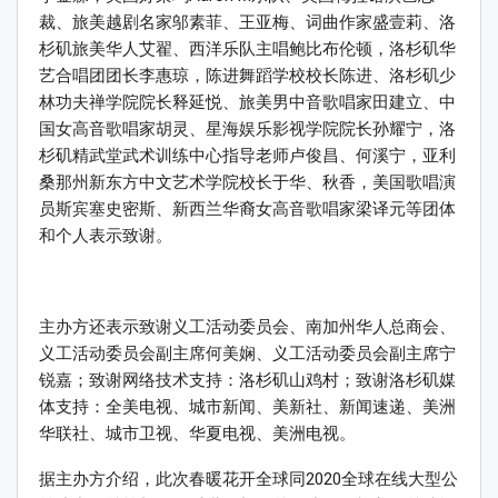
裁、旅美越剧名家邬素菲、王亚梅、词曲作家盛壹莉、洛
杉矶旅美华人艾翟、西洋乐队主唱鲍比布伦顿，洛杉矶华
艺合唱团团长李惠琼，陈进舞蹈学校校长陈进、洛杉矶少
林功夫禅学院院长释延悦、旅美男中音歌唱家田建立、中
国女高音歌唱家胡灵、星海娱乐影视学院院长孙耀宁，洛
杉矶精武堂武术训练中心指导老师卢俊昌、何溪宁，亚利
桑那州新东方中文艺术学院校长于华、秋香，美国歌唱演
员斯宾塞史密斯、新西兰华裔女高音歌唱家梁译元等团体
和个人表示致谢。
主办方还表示致谢义工活动委员会、南加州华人总商会、
义工活动委员会副主席何美娴、义工活动委员会副主席宁
锐嘉；致谢网络技术支持：洛杉矶山鸡村；致谢洛杉矶媒
体支持：全美电视、城市新闻、美新社、新闻速递、美洲
华联社、城市卫视、华夏电视、美洲电视。
据主办方介绍，此次春暖花开全球同2020全球在线大型公