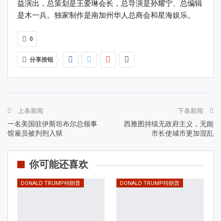
益演出，总策划是王爱琳会长，总导演是孙耀宁、总编辑
是木一兵。独家制作是南加州华人总商会和星海娱乐。
0
分享按钮
上条新闻
下条新闻
一名美国驻伊斯坦布尔总领事
西雅图持续无政府主义，无能
馆雇员被判刑入狱
市长使城市更加混乱
你可能还喜欢
DONALD TRUMP特朗普
DONALD TRUMP特朗普