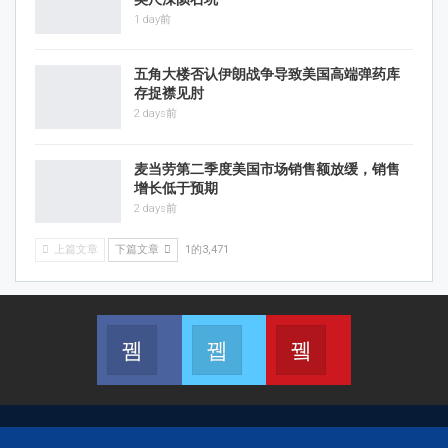
1 day前
五角大楼否认伊朗战争导致美国高端弹药库
存捉襟见肘
2 days前
麦当劳第二季度美国市场销售额放缓，销售
增长低于预期
2 days前
上篇文章
下篇文章
1的3,471
Facebook
X
YouTube