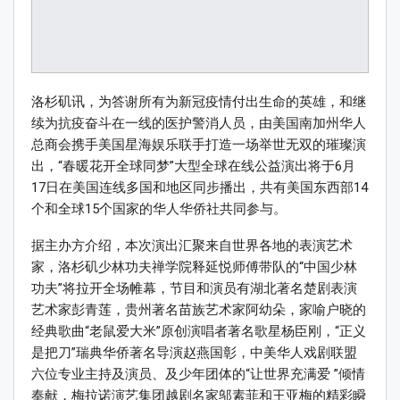
洛杉矶讯，为答谢所有为新冠疫情付出生命的英雄，和继
续为抗疫奋斗在一线的医护警消人员，由美国南加州华人
总商会携手美国星海娱乐联手打造一场举世无双的璀璨演
出，“春暖花开全球同梦”大型全球在线公益演出将于6月
17日在美国连线多国和地区同步播出，共有美国东西部14
个和全球15个国家的华人华侨社共同参与。
据主办方介绍，本次演出汇聚来自世界各地的表演艺术
家，洛杉矶少林功夫禅学院释延悦师傅带队的“中国少林
功夫”将拉开全场帷幕，节目和演员有湖北著名楚剧表演
艺术家彭青莲，贵州著名苗族艺术家阿幼朵，家喻户晓的
经典歌曲“老鼠爱大米”原创演唱者著名歌星杨臣刚，“正义
是把刀”瑞典华侨著名导演赵燕国彰，中美华人戏剧联盟
六位专业主持及演员、及少年团体的“让世界充满爱 ”倾情
奉献，梅拉诺演艺集团越剧名家邬素菲和王亚梅的精彩瞬