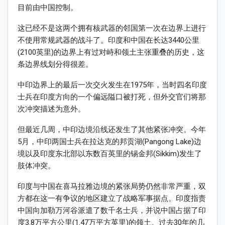
目前由中国控制。
这已经不是这两个拥有核武器的邻国第一次在边界上进行
不使用常规武器的战斗了。印度和中国在长达3440公里
(2100英里)的边界上有过对峙和领土主张重叠的历史，这
条边界线划分得很差。
中印边界上的最后一次交火发生在1975年，当时四名印度
士兵在印度方向的一个偏远隘口被打死，但外交官们将那
次冲突描述为意外。
但最近几周，中印边境沿线还发生了其他紧张冲突。今年
5月，中印两国士兵在拉达克的邦贡湖(Pangong Lake)边
境以及印度东北部以东数百英里的锡金邦(Sikkim)发生了
肢体冲突。
印度与中国在喜马拉雅边境的紧张局势仍然非常严重，双
方都在这一有争议的地区建立了战略军事据点。印度指责
中国向加勒万河谷派遣了数千名士兵，并说中国占据了印
度3.8万平方公里(1.47万平方英里)的领土。过去30年的几