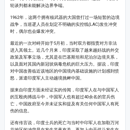
轮谈判都未能解决边界争端。
1962年，这两个拥有核武器的大国曾打过一场短暂的边境
战争，当巡逻人员在划定不明确的实控线(LAC)发生冲突
时，偶尔也会爆发冲突。
最近的一次对峙开始于5月初，当时双方都指责对方非法
进入其领土。近几个月来，印度采取了越来越好战的外交
政策及军事立场，尤其是在巴基斯坦和尼泊尔边境关系，
以及面对其国内新冠状病毒危机的巨大压力。据说，印度
对中国改善临近该地区的中国境内基础设施的计划感到愤
怒，派遣印度军人主动越境挑衅中国。
据来自印度方面未经证实的传闻，印度军人在与中国军人
的互殴肉搏战斗中，中国军人也有超过40余名的官兵伤
亡，中国政府至今并未证实和提及有关任何中国军人有死
伤的信息。
还有传言说，印度士兵的死亡与当时中印军人在加勒万河
谷地区的冲突是在发生半夜有关，再加上由于战斗发生在