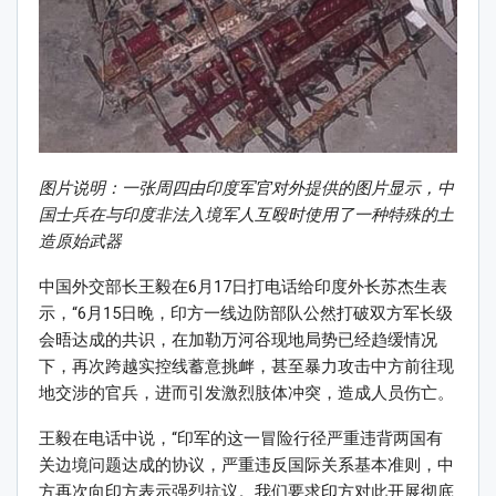
图片说明：一张周四由印度军官对外提供的图片显示，中
国士兵在与印度非法入境军人互殴时使用了一种特殊的土
造原始武器
中国外交部长王毅在6月17日打电话给印度外长苏杰生表
示，“6月15日晚，印方一线边防部队公然打破双方军长级
会晤达成的共识，在加勒万河谷现地局势已经趋缓情况
下，再次跨越实控线蓄意挑衅，甚至暴力攻击中方前往现
地交涉的官兵，进而引发激烈肢体冲突，造成人员伤亡。
王毅在电话中说，“印军的这一冒险行径严重违背两国有
关边境问题达成的协议，严重违反国际关系基本准则，中
方再次向印方表示强烈抗议。我们要求印方对此开展彻底