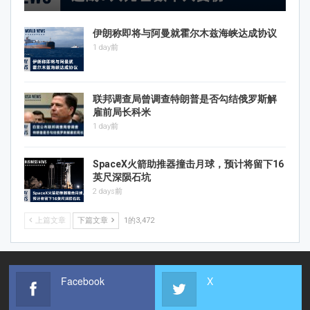
伊朗称即将与阿曼就霍尔木兹海峡达成协议
1 day前
联邦调查局曾调查特朗普是否勾结俄罗斯解
雇前局长科米
1 day前
SpaceX火箭助推器撞击月球，预计将留下16
英尺深陨石坑
2 days前
上篇文章
下篇文章
1的3,472
Facebook
X