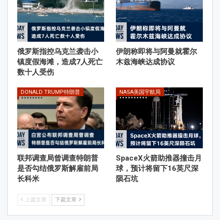
俄罗斯指控乌克兰袭击小
伊朗称即将与阿曼就霍尔
镇度假海滩，造成7人死亡
木兹海峡达成协议
数十人受伤
DONALD TRUMP特朗普
NASA美国宇航局
联邦调查局曾调查特朗普
SpaceX火箭助推器撞击月
是否勾结俄罗斯解雇前局
球，预计将留下16英尺深
长科米
陨石坑
上篇文章
下篇文章