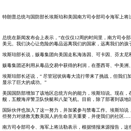
特朗普总统与国防部长埃斯珀和美国南方司令部司令海军上将
总统在新闻发布会上表示，“在仅仅12周的时间里，南方司令部
美元。我们决心让危险的毒品远离我们的国家，远离我们的孩
埃斯珀部长说，贩毒集团向美国走私海洛因、可卡因、芬太尼
贩毒集团还利用从毒品交易中获得的利润，在墨西哥、中美洲
埃斯珀部长还说，“ 尽管冠状病毒大流行带来了挑战，但我
显示了巨大的成功。”
美国国防部增加了该地区总统方向的能力，埃斯珀说。现在，在
舰，五艘海岸警卫队快艇和八架飞机。目前，除了部署到该地区
国际伙伴也加入了这一努力，并加紧参与禁毒工作。埃斯珀说，
些努力对拯救无数美国人的生命至关重要，并使我们的社区…
南方司令部司令、海军上将法勒表示，根据情报来源报告，这