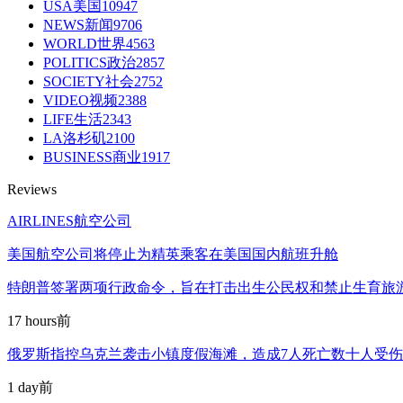
USA美国
10947
NEWS新闻
9706
WORLD世界
4563
POLITICS政治
2857
SOCIETY社会
2752
VIDEO视频
2388
LIFE生活
2343
LA洛杉矶
2100
BUSINESS商业
1917
Reviews
AIRLINES航空公司
美国航空公司将停止为精英乘客在美国国内航班升舱
特朗普签署两项行政命令，旨在打击出生公民权和禁止生育旅
17 hours前
俄罗斯指控乌克兰袭击小镇度假海滩，造成7人死亡数十人受伤
1 day前