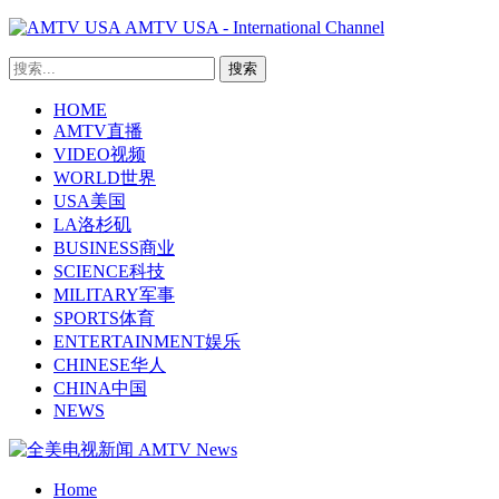
AMTV USA - International Channel
HOME
AMTV直播
VIDEO视频
WORLD世界
USA美国
LA洛杉矶
BUSINESS商业
SCIENCE科技
MILITARY军事
SPORTS体育
ENTERTAINMENT娱乐
CHINESE华人
CHINA中国
NEWS
Home