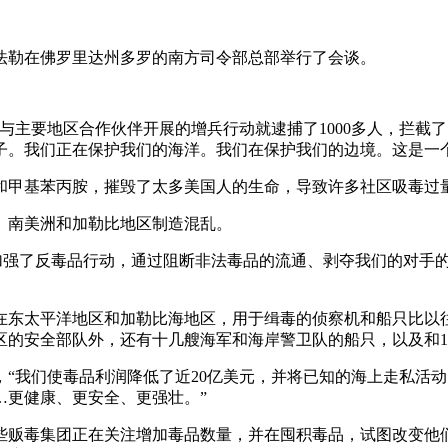
法勒在佛罗里达州多罗的南方司令部总部举行了会谈。
与主要地区合作伙伴开展的增兵行动就逮捕了1000多人，拦截了1
子。我们正在保护我们的海洋。我们在保护我们的边境。这是一
和甲基苯丙胺，摧毁了太多美国人的生命，导致许多社区吸毒过
、南美洲和加勒比地区制造混乱。
们加强了反毒品行动，通过阻断非法毒品的流通、剥夺我们的对手
东太平洋地区和加勒比海地区，用于缉毒的侦察机和船只比以往增
的安全部队外，还有十几艘海军和海岸警卫队的船只，以及和1
“我们使毒品利润降低了近20亿美元，并将已知的海上走私活动的
…更健康、更安全、更强壮。”
些贩毒集团正在关注增加毒品数量，并在囤积毒品，试图改变他