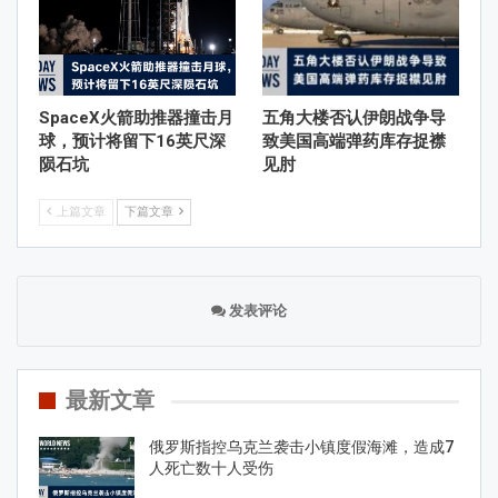
SpaceX火箭助推器撞击月
五角大楼否认伊朗战争导
球，预计将留下16英尺深
致美国高端弹药库存捉襟
陨石坑
见肘
上篇文章
下篇文章
发表评论
最新文章
俄罗斯指控乌克兰袭击小镇度假海滩，造成7
人死亡数十人受伤