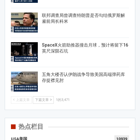
联邦调查局曾调查特朗普是否勾结俄罗斯解
雇前局长科米
SpaceX火箭助推器撞击月球，预计将留下16
英尺深陨石坑
五角大楼否认伊朗战争导致美国高端弹药库
存捉襟见肘
上篇文章
下篇文章
1的3,471
热点栏目
USA美国
10939