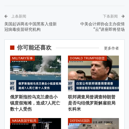
上条新闻
下条新闻
美国起诉两名中国黑客入侵新
中美会计师协会主办疫情
冠病毒疫苗研究机构
“云”讲座即将登场
你可能还喜欢
更多作者
MILITARY军事
DONALD TRUMP特朗普
俄罗斯指控乌克兰袭击小
联邦调查局曾调查特朗普
镇度假海滩，造成7人死亡
是否勾结俄罗斯解雇前局
数十人受伤
长科米
NASA美国宇航局
DEFENSE国防