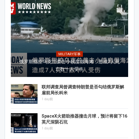
MILITARY军事
俄罗斯指控乌克兰袭击小镇度假海滩，造成7人死
亡数十人受伤
联邦调查局曾调查特朗普是否勾结俄罗斯解
雇前局长科米
1 day前
SpaceX火箭助推器撞击月球，预计将留下16
英尺深陨石坑
1 day前