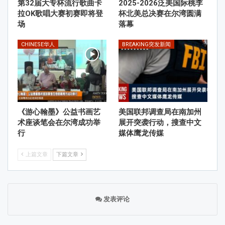
第32届大专杯流行歌曲卡
2025-2026泛美国际桃李
拉OK歌唱大赛初赛即将登
杯北美总决赛在尔湾圆满
场
落幕
CHINESE华人
BREAKING突发新闻
《游心翰墨》公益书画艺
美国联邦调查局在南加州
术座谈笔会在尔湾成功举
展开突袭行动，搜查中文
行
媒体鹰龙传媒
上篇文章
下篇文章
发表评论