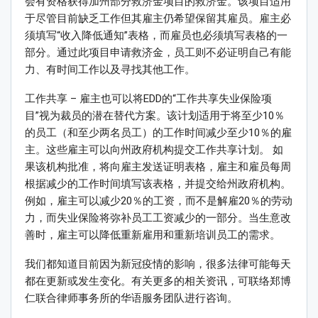
会有资格获得加州部分救济金项目的救济金。该项目适用
于尽管目前缺乏工作但其雇主仍希望保留其雇员。雇主必
须填写“收入降低通知”表格，而雇员也必须填写表格的一
部分。通过此项目申请救济金，员工则不必证明自己有能
力、有时间工作以及寻找其他工作。
工作共享 – 雇主也可以将EDD的“工作共享失业保险项
目”视为裁员的潜在替代方案。该计划适用于将至少10％
的员工（和至少两名员工）的工作时间减少至少10％的雇
主。这些雇主可以向州政府机构提交工作共享计划。 如
果该机构批准，将向雇主发送证明表格，雇主和雇员每周
根据减少的工作时间填写该表格，并提交给州政府机构。
例如，雇主可以减少20％的工资，而不是解雇20％的劳动
力，而失业保险将弥补员工工资减少的一部分。当生意改
善时，雇主可以降低重新雇用和重新培训员工的需求。
我们都知道目前因为新冠疫情的影响，很多法律可能每天
都在更新或发生变化。有关更多的相关资讯，可联络郑博
仁联合律师事务所的华语服务团队进行咨询。