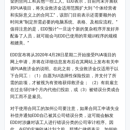
金的合同工和其他一些工人。EDD表示，目前尚未开展联
邦PUA项目，将失业救济金适用范围扩大到 “个体经营者
和实际意义上的合同工”，该部门目前表示还需要额外的
时间来“制定所需必要的电脑系统、表格、及相应流程。”
值得注意的是，EDD预计“一旦这个新的复杂程序开发好并
配备了人员，就可能会与EDD已使用的常规UI程序的规模
相媲美。”
EDD宣布将从2020年4月28日星期二开始接受PUA项目的
网上申请，并将在详细信息发布后在其网站上发布有关申
请PUA救济金的说明。在此之前，失业救济金仅适用于以
下合同工：（1）自愿为UI选择性保险投款，并支付了所
需的款项，才被视为有资格获得救济金； （2）有前雇主
在过去5到18个月内代他们投款，或（3）被错误分类成合
同工而不是雇员。
对于使用合同工的加州公司要注意，如果合同工申请失业
补偿并通知EDD自己被其公司错误分类，这可能会触发
EDD对涉嫌对该工人进行错误分类的公司审计程序。因
此，在EDD实施PUA计划之前，郑博仁律师表示，加州的