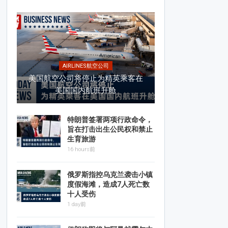
AIRLINES航空公司
美国航空公司将停止为精英乘客在
美国国内航班升舱
特朗普签署两项行政命令，
旨在打击出生公民权和禁止
生育旅游
16 hours前
俄罗斯指控乌克兰袭击小镇
度假海滩，造成7人死亡数
十人受伤
1 day前