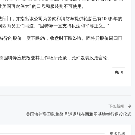
让美国再次伟大“ 的口号和服装则不可使用。
法部门，并指出该公司为警察和消防车提供轮胎已有100多年的
周四向员工们写道。“固特异一直支持执法和平等正义。”
异的股价一度下跌6%，收盘时下跌2.4%。固特异股价周四再
称固特异应该改变其工作场所政策，允许发表政治言论。
0
下条新闻
美国海岸警卫队梅隆号巡逻舰在西雅图基地举行退役仪式
更多作者