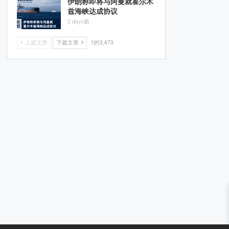
伊朗称即将与阿曼就霍尔木
兹海峡达成协议
2 days前
上篇文章
下篇文章
1的3,473