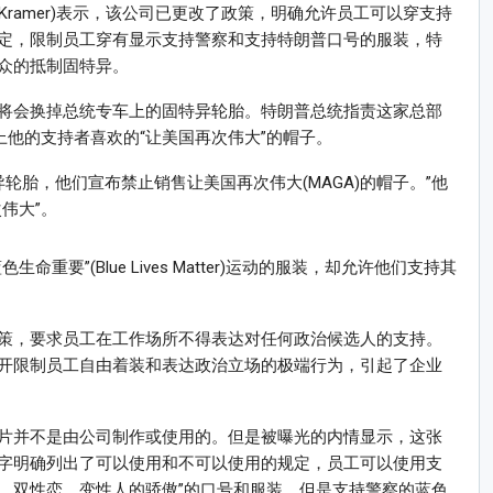
h Kramer)表示，该公司已更改了政策，明确允许员工可以穿支持
定，限制员工穿有显示支持警察和支持特朗普口号的服装，特
众的抵制固特异。
将会换掉总统专车上的固特异轮胎。特朗普总统指责这家总部
上他的支持者喜欢的“让美国再次伟大”的帽子。
轮胎，他们宣布禁止销售让美国再次伟大(MAGA)的帽子。”他
伟大”。
要”(Blue Lives Matter)运动的服装，却允许他们支持其
策，要求员工在工作场所不得表达对任何政治候选人的支持。
开限制员工自由着装和表达政治立场的极端行为，引起了企业
片并不是由公司制作或使用的。但是被曝光的内情显示，这张
字明确列出了可以使用和不可以使用的规定，员工可以使用支
恋、双性恋、变性人的骄傲”的口号和服装，但是支持警察的蓝色