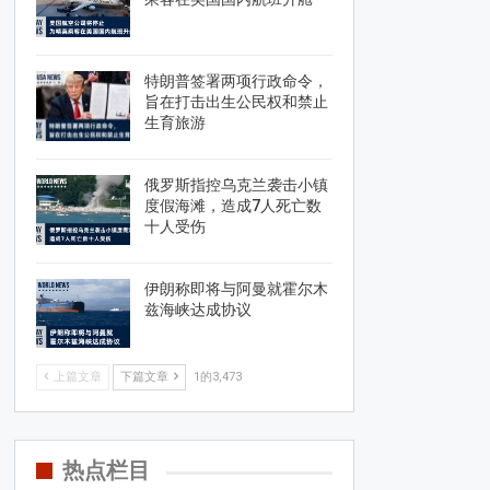
特朗普签署两项行政命令，
旨在打击出生公民权和禁止
生育旅游
俄罗斯指控乌克兰袭击小镇
度假海滩，造成7人死亡数
十人受伤
伊朗称即将与阿曼就霍尔木
兹海峡达成协议
上篇文章
下篇文章
1的3,473
热点栏目