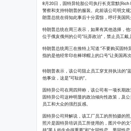
8月20日，固特异轮胎公司执行长克雷默(Ric
警察和支持特朗普的服装。此前该公司明文规
朗普总统在得知此事后十分震惊，呼吁美国民
特朗普总统在周三表示，如果有其他选择，他
位于俄亥俄州的公司“玩弄政治”，禁止员工戴
特朗普总统周三在推特上写道:“不要购买固特异
指的是他经常印在棒球帽上的口号“让美国再次
特朗普表示，该公司阻止员工穿支持执法的“蓝色生命重
他事业，这是“可耻的”。
固特异公司在周四辩称，该公司有一项长期政
固特异公司这种明显的政治倾向性政策，及公
员工和大众的强烈反感。
固特异公司辩解说，该工厂员工的所拍摄的照
照片是固特异培训员工所使用的，图片中的文
持“黑人的生命很重要”和“女同性恋、男同性