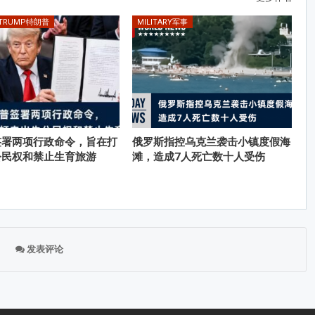
 TRUMP特朗普
MILITARY军事
签署两项行政命令，旨在打
俄罗斯指控乌克兰袭击小镇度假海
公民权和禁止生育旅游
滩，造成7人死亡数十人受伤
发表评论