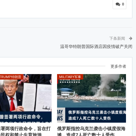
0
下条新闻
温哥华特朗普国际酒店因疫情破产关闭
更多作者
 TRUMP特朗普
MILITARY军事
签署两项行政命令，旨在打
俄罗斯指控乌克兰袭击小镇度假海
公民权和禁止生育旅游
滩，造成7人死亡数十人受伤