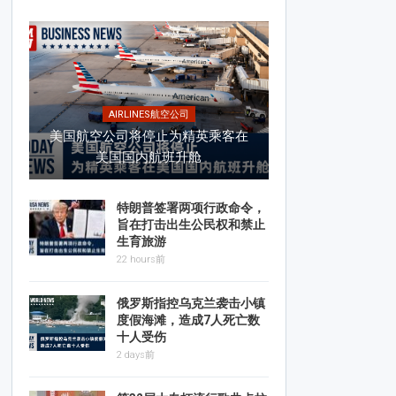
AIRLINES航空公司
美国航空公司将停止为精英乘客在
美国国内航班升舱
特朗普签署两项行政命令，
旨在打击出生公民权和禁止
生育旅游
22 hours前
俄罗斯指控乌克兰袭击小镇
度假海滩，造成7人死亡数
十人受伤
2 days前