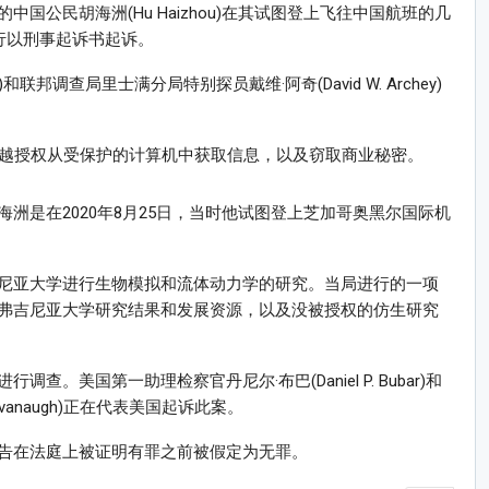
国公民胡海洲(Hu Haizhou)在其试图登上飞往中国航班的几
行以刑事起诉书起诉。
n)和联邦调查局里士满分局特别探员戴维·阿奇(David W. Archey)
超越授权从受保护的计算机中获取信息，以及窃取商业秘密。
洲是在2020年8月25日，当时他试图登上芝加哥奥黑尔国际机
尼亚大学进行生物模拟和流体动力学的研究。当局进行的一项
弗吉尼亚大学研究结果和发展资源，以及没被授权的仿生研究
。美国第一助理检察官丹尼尔·布巴(Daniel P. Bubar)和
Kavanaugh)正在代表美国起诉此案。
告在法庭上被证明有罪之前被假定为无罪。