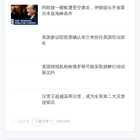
阿联酋一艘船遭受空袭后，伊朗提出开放霍
尔木兹海峡条件
美国参议院投票确认布兰奇担任美国司法部
长
美国情报机构称俄罗斯可能采取挑衅行动试
探北约
汉堡王超越温蒂汉堡，成为全美第二大汉堡
连锁店
上篇文章
下篇文章
1的3,476