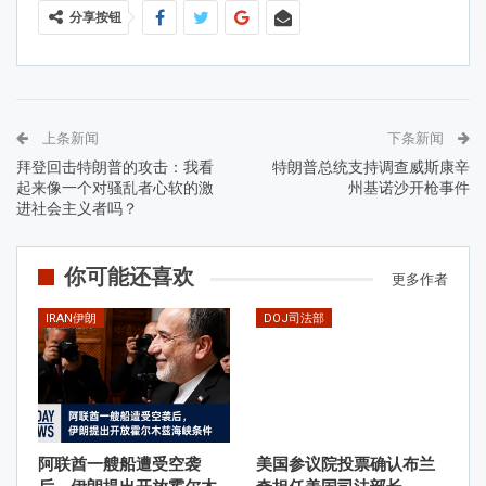
分享按钮
上条新闻
下条新闻
拜登回击特朗普的攻击：我看
特朗普总统支持调查威斯康辛
起来像一个对骚乱者心软的激
州基诺沙开枪事件
进社会主义者吗？
你可能还喜欢
更多作者
IRAN伊朗
DOJ司法部
阿联酋一艘船遭受空袭
美国参议院投票确认布兰