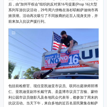
后，由“加州平权会”组织的反对第16号提案(Prop 16)大型
系列车游抗议活动，29号周六傍晚在洛杉矶帕萨迪纳市再
掀浪潮。活动再次吸引了不同族裔的近百人现身支持，并
前来加入抗议声援行列。
包括前检察官、现任亚凯迪亚市议员、联邦出庭律师郑博
仁、亚凯迪亚副市长戴守真、圣盖博市议员丁言愉、蒙特
利公园市议员饶影凡及各地民众代表等，都参加了周末的
抗议活动。当天下午，来自多地的近百名居民聚集在帕萨