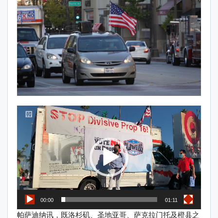
Video
Player
00:00
01:11
帕萨迪纳讯，既洛杉矶、圣地亚哥、萨克拉门托及橙县之