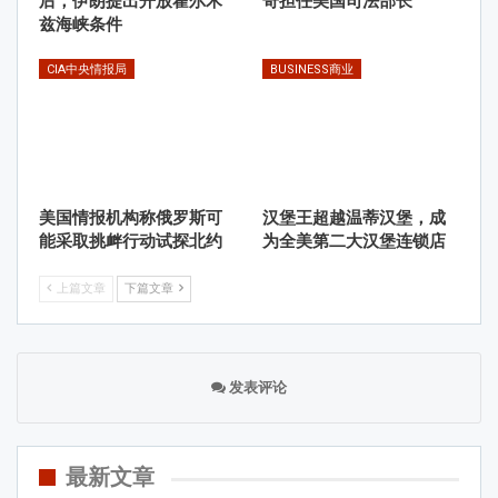
后，伊朗提出开放霍尔木
奇担任美国司法部长
兹海峡条件
CIA中央情报局
BUSINESS商业
美国情报机构称俄罗斯可
汉堡王超越温蒂汉堡，成
能采取挑衅行动试探北约
为全美第二大汉堡连锁店
上篇文章
下篇文章
发表评论
最新文章