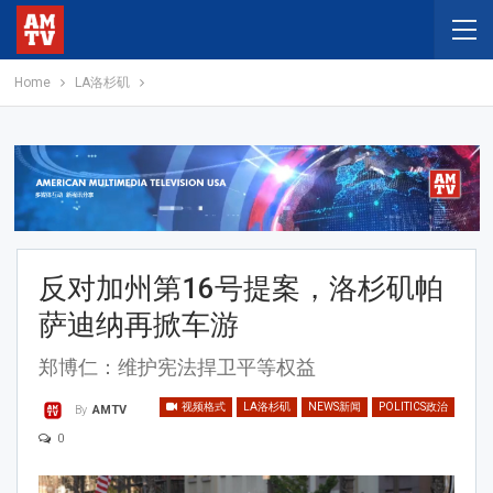
Home
LA洛杉矶
反对加州第16号提案，洛杉矶帕
萨迪纳再掀车游
郑博仁：维护宪法捍卫平等权益
视频格式
LA洛杉矶
NEWS新闻
POLITICS政治
By
AMTV
0