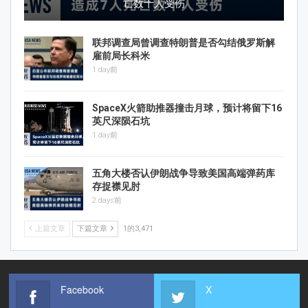
亡数十人受伤
联邦调查局曾调查特朗普是否勾结俄罗斯解
雇前局长科米
1 day前
SpaceX火箭助推器撞击月球，预计将留下16
英尺深陨石坑
1 day前
五角大楼否认伊朗战争导致美国高端弹药库
存捉襟见肘
2 days前
上篇文章
下篇文章
1的3,471
Facebook
X