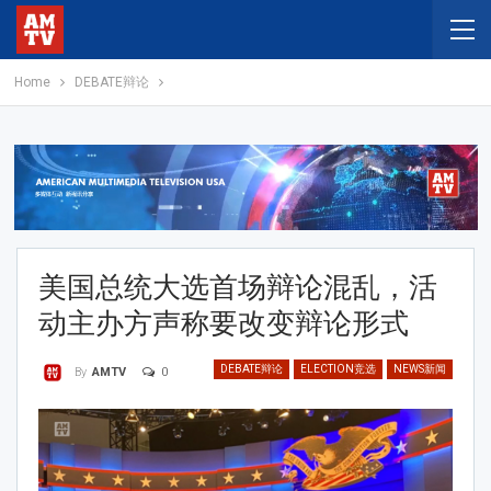
Home
DEBATE辩论
美国总统大选首场辩论混乱，活
动主办方声称要改变辩论形式
DEBATE辩论
ELECTION竞选
NEWS新闻
0
By
AMTV