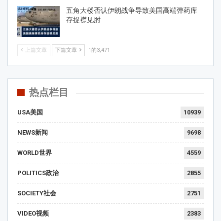
五角大楼否认伊朗战争导致美国高端弹药库
存捉襟见肘
上篇文章
下篇文章
1的3,471
热点栏目
USA美国
10939
NEWS新闻
9698
WORLD世界
4559
POLITICS政治
2855
SOCIETY社会
2751
VIDEO视频
2383