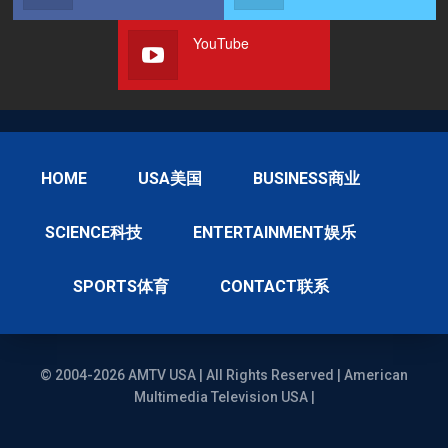
YouTube
HOME
USA美国
BUSINESS商业
SCIENCE科技
ENTERTAINMENT娱乐
SPORTS体育
CONTACT联系
© 2004-2026 AMTV USA | All Rights Reserved | American
Multimedia Television USA |