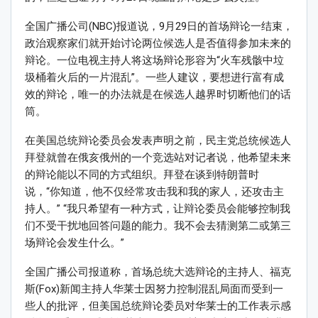
全国广播公司(NBC)报道说，9月29日的首场辩论一结束，
政治观察家们就开始讨论两位候选人是否值得参加未来的
辩论。一位电视主持人将这场辩论形容为“火车残骸中垃
圾桶着火后的一片混乱”。一些人建议，要想进行富有成
效的辩论，唯一的办法就是在候选人越界时切断他们的话
筒。
在美国总统辩论委员会发表声明之前，民主党总统候选人
拜登就曾在俄亥俄州的一个竞选站对记者说，他希望未来
的辩论能以不同的方式组织。拜登在谈到特朗普时
说，“你知道，他不仅经常攻击我和我的家人，还攻击主
持人。” “我只希望有一种方式，让辩论委员会能够控制我
们不受干扰地回答问题的能力。我不会去猜测第二或第三
场辩论会发生什么。”
全国广播公司报道称，首场总统大选辩论的主持人、福克
斯(Fox)新闻主持人华莱士因努力控制混乱局面而受到一
些人的批评，但美国总统辩论委员对华莱士的工作表示感