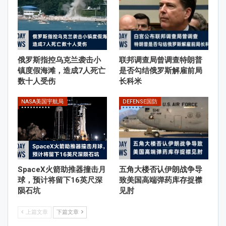
俄罗斯指控乌克兰袭击小
联邦调查局曾调查特朗普
镇度假海滩，造成7人死亡
是否勾结俄罗斯解雇前局
数十人受伤
长科米
NASA美国宇航局
DEFENSE国防
SpaceX火箭助推器撞击月
五角大楼否认伊朗战争导
球，预计将留下16英尺深
致美国高端弹药库存捉襟
陨石坑
见肘
上篇文章
下篇文章