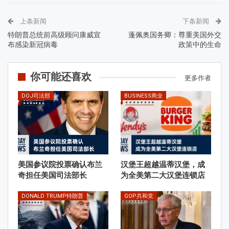
上条新闻
下条新闻
特朗普总统前高级顾问康威宣
蓬佩奥国务卿：尊重美国外交
布感染新冠病毒
政策中的生命
你可能还喜欢
更多作者
DOJ司法部
BUSINESS商业
美国参议院投票确认布兰
汉堡王超越温蒂汉堡，成
奇担任美国司法部长
为全美第二大汉堡连锁店
DONALD TRUMP特朗普
GOP共和党