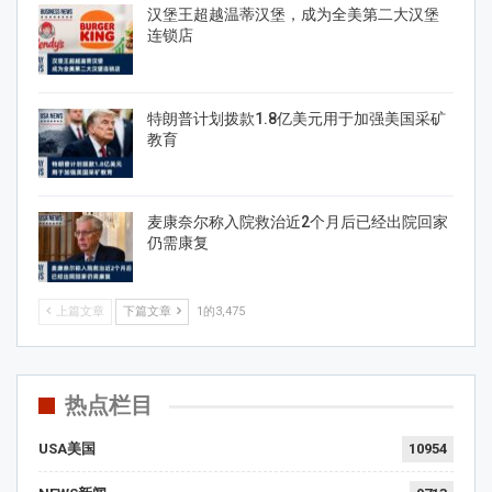
汉堡王超越温蒂汉堡，成为全美第二大汉堡
连锁店
特朗普计划拨款1.8亿美元用于加强美国采矿
教育
麦康奈尔称入院救治近2个月后已经出院回家
仍需康复
上篇文章
下篇文章
1的3,475
热点栏目
USA美国
10954