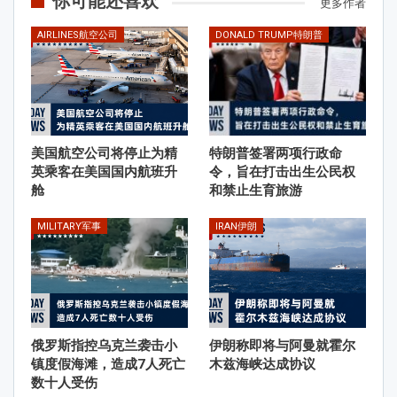
你可能还喜欢
更多作者
AIRLINES航空公司
DONALD TRUMP特朗普
美国航空公司将停止为精
特朗普签署两项行政命
英乘客在美国国内航班升
令，旨在打击出生公民权
舱
和禁止生育旅游
MILITARY军事
IRAN伊朗
俄罗斯指控乌克兰袭击小
伊朗称即将与阿曼就霍尔
镇度假海滩，造成7人死亡
木兹海峡达成协议
数十人受伤