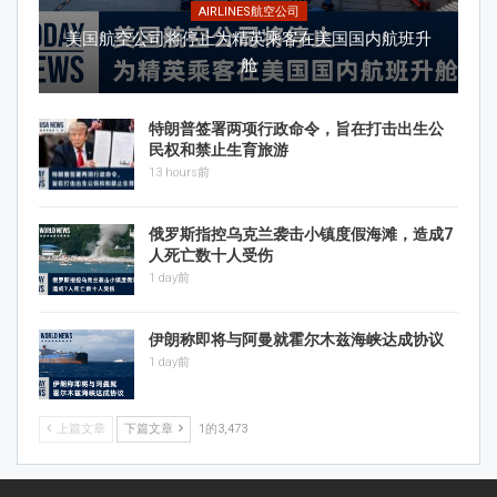
AIRLINES航空公司
美国航空公司将停止为精英乘客在美国国内航班升
舱
特朗普签署两项行政命令，旨在打击出生公
民权和禁止生育旅游
13 hours前
俄罗斯指控乌克兰袭击小镇度假海滩，造成7
人死亡数十人受伤
1 day前
伊朗称即将与阿曼就霍尔木兹海峡达成协议
1 day前
上篇文章
下篇文章
1的3,473