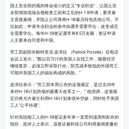
国土安全部的规则将会缩小的定义“专业职业”，让国土安
全部增加现场合规检查之前和之后的H-1 B申请，要求雇
主直接雇佣，并阻止公司再将H-1B雇员转包其他公司。不
仅如此，申请专业职业的条件由通常需要学位，改变成完
全需要学位。每年H-1B签证通常有8.5万名额，签证申请
人主要来自印度和中国。
劳工部副部长帕特里克·皮泽拉 （Patrick Pizzella）在电话
会议上表示，”数以百万计的美国人在找工作，随着经济
继续复苏，必须立即采取行动，防范成本较低的外国劳工
可能对美国工人的福祉构成的风险。”
皮泽拉表示：“劳工部本周公布的这项规定，是过去20年
来对H-1B计划所做的最重大改革之一。” 他强调，这项规
定仍将允许雇主利用H-1B计划来填补空缺，同时给予美国
工人“公平待遇”。
针对高技能工人的H-1B签证多年来一直受到滥用和欺诈的
指控，批评人士表示，该签证被科技公司利用雇佣更廉价