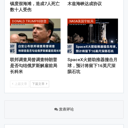
镇度假海滩，造成7人死亡
木兹海峡达成协议
数十人受伤
DONALD TRUMP特朗普
NASA美国宇航局
联邦调查局曾调查特朗普
SpaceX火箭助推器撞击月
是否勾结俄罗斯解雇前局
球，预计将留下16英尺深
长科米
陨石坑
上篇文章
下篇文章
发表评论