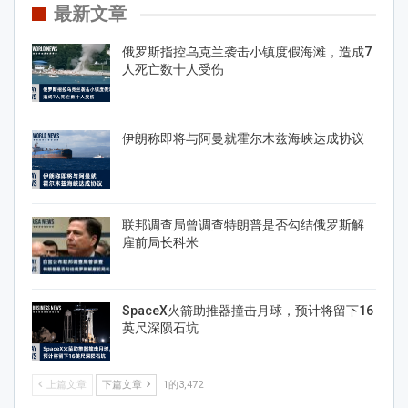
最新文章
俄罗斯指控乌克兰袭击小镇度假海滩，造成7
人死亡数十人受伤
伊朗称即将与阿曼就霍尔木兹海峡达成协议
联邦调查局曾调查特朗普是否勾结俄罗斯解
雇前局长科米
SpaceX火箭助推器撞击月球，预计将留下16
英尺深陨石坑
上篇文章
下篇文章
1的3,472