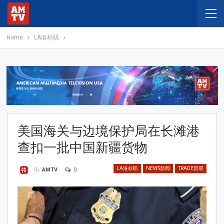
Home
LA洛杉矶
美国海关与边境保护局在长滩港
查扣一批中国新疆货物
LA洛杉矶
NEWS新闻
TRADE贸易
0
By
AMTV