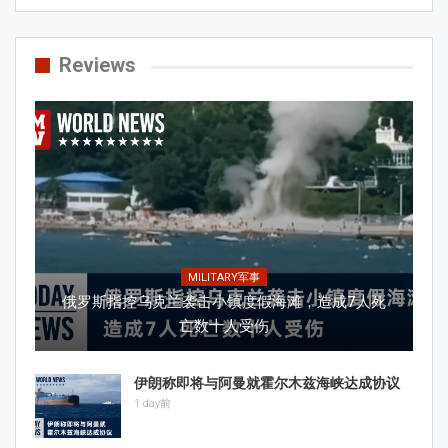
Reviews
MILITARY军事
俄罗斯指控乌克兰袭击小镇度假海滩，造成7人死
亡数十人受伤
伊朗称即将与阿曼就霍尔木兹海峡达成协议
1 day前