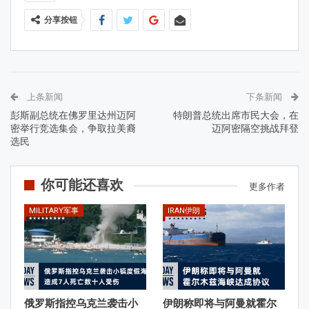
分享按钮
上条新闻
下条新闻
彭斯副总统在佛罗里达州迈阿
特朗普总统出席市民大会，在
密举行竞选集会，争取拉美裔
迈阿密隔空挑战拜登
选民
你可能还喜欢
更多作者
MILITARY军事
IRAN伊朗
俄罗斯指控乌克兰袭击小
伊朗称即将与阿曼就霍尔