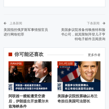
上条新闻
下条新闻
美国指控俄罗斯军事情报官员
美国参议院准备传唤推特和脸
进行网络犯罪
书公司，就其限制拜登儿子亨
特电子邮件丑闻质询
你可能还喜欢
更多作者
IRAN伊朗
DOJ司法部
阿联酋一艘船遭受空袭
美国参议院投票确认布兰
后，伊朗提出开放霍尔木
奇担任美国司法部长
兹海峡条件