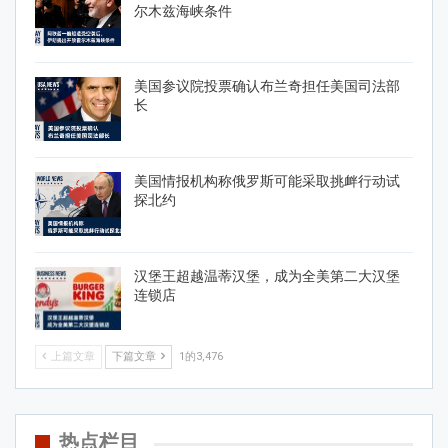
尔木兹海峡条件
美国参议院投票确认布兰奇担任美国司法部
长
美国情报机构称俄罗斯可能采取挑衅行动试
探北约
汉堡王超越温蒂汉堡，成为全美第二大汉堡
连锁店
上篇文章
下篇文章
1的3,476
热点栏目