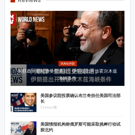
IRAN伊朗
阿联酋一艘船遭受空袭后，伊朗提出开放霍尔木兹
海峡条件
美国参议院投票确认布兰奇担任美国司法部
长
23 hours前
美国情报机构称俄罗斯可能采取挑衅行动试
探北约