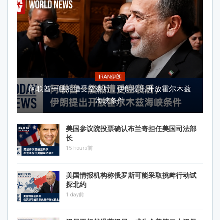
IRAN伊朗
阿联酋一艘船遭受空袭后，伊朗提出开放霍尔木兹
海峡条件
美国参议院投票确认布兰奇担任美国司法部
长
15 hours前
美国情报机构称俄罗斯可能采取挑衅行动试
探北约
1 day前