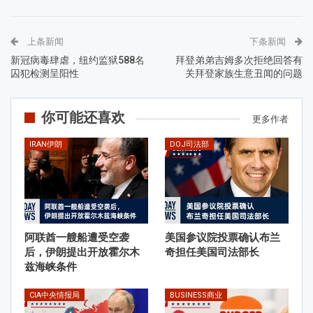
上条新闻
下条新闻
新冠病毒肆虐，纽约监狱588名
拜登弟弟吉姆多次拒绝回答有
囚犯检测呈阳性
关拜登家族生意丑闻的问题
你可能还喜欢
更多作者
IRAN伊朗
DOJ司法部
阿联酋一艘船遭受空袭
美国参议院投票确认布兰
后，伊朗提出开放霍尔木
奇担任美国司法部长
兹海峡条件
CIA中央情报局
BUSINESS商业