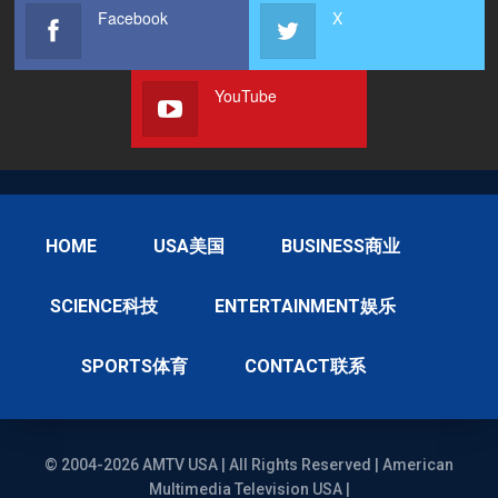
Facebook
X
YouTube
HOME
USA美国
BUSINESS商业
SCIENCE科技
ENTERTAINMENT娱乐
SPORTS体育
CONTACT联系
© 2004-2026 AMTV USA | All Rights Reserved | American
Multimedia Television USA |