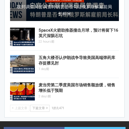
联邦调查局曾调查特朗普是否勾结俄罗斯解雇前局
长科米
SpaceX火箭助推器撞击月球，预计将留下16
英尺深陨石坑
22 hours前
五角大楼否认伊朗战争导致美国高端弹药库
存捉襟见肘
1 day前
麦当劳第二季度美国市场销售额放缓，销售
增长低于预期
2 days前
上篇文章
下篇文章
1的3,471