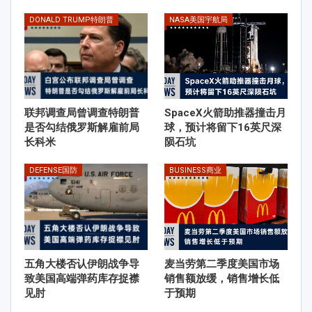
DONALD TRUMP特朗普
NASA美国宇航局
联邦调查局曾调查特朗普
SpaceX火箭助推器撞击月
是否勾结俄罗斯解雇前局
球，预计将留下16英尺深
长科米
陨石坑
DEFENSE国防
BUSINESS商业
五角大楼否认伊朗战争导
麦当劳第二季度美国市场
致美国高端弹药库存捉襟
销售额放缓，销售增长低
见肘
于预期