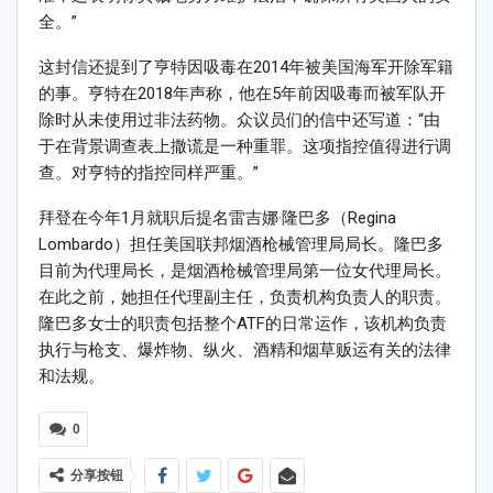
全。”
这封信还提到了亨特因吸毒在2014年被美国海军开除军籍
的事。亨特在2018年声称，他在5年前因吸毒而被军队开
除时从未使用过非法药物。众议员们的信中还写道：“由
于在背景调查表上撒谎是一种重罪。这项指控值得进行调
查。对亨特的指控同样严重。”
拜登在今年1月就职后提名雷吉娜·隆巴多（Regina
Lombardo）担任美国联邦烟酒枪械管理局局长。隆巴多
目前为代理局长，是烟酒枪械管理局第一位女代理局长。
在此之前，她担任代理副主任，负责机构负责人的职责。
隆巴多女士的职责包括整个ATF的日常运作，该机构负责
执行与枪支、爆炸物、纵火、酒精和烟草贩运有关的法律
和法规。
0
分享按钮