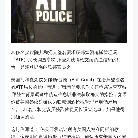
20多名众议院共和党人签名要求联邦烟酒枪械管理局
（ATF）局长调查亨特·拜登为获得枪支而伪造信息的行
为。是拜登提名的联邦官员之一。
美国共和党众议员鲍勃·古德（Bob Good）在给拜登提名
的ATF局长的信中写道：“我写信要求你公开承诺调查亨特
·拜登在背景调查中伪造信息以非法获取枪支的指控，如果
你被美国参议院确认为联邦烟酒枪械管理局烟酒局局
长。” 23名共和党议员强烈敦促局长调查此事，如果他得
到确认的话。
这封信写道：“你公开承诺让所有美国人遵守同样的标
准，这表明你真诚地努力维护法治，确保所有美国人的安