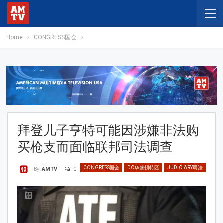
Home
CONGRESS国会
拜登儿子亨特可能因涉嫌非法购
买枪支而面临联邦司法调查
CONGRESS国会
DC华盛顿特区
JUDICIARY司法
0
By
AMTV